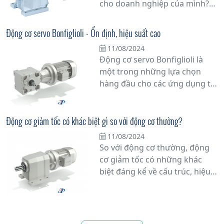
cho doanh nghiệp của mình?
Đừng bỏ lỡ cơ hội tuyệt vời với
động cơ giảm tốc 3 pha từ nhà
Động cơ servo Bonfiglioli - Ổn định, hiệu suất cao
phân phối Bonfiglioli tại Việt
11/08/2024
Nam. Với hơn 60 năm kinh
Động cơ servo Bonfiglioli là
nghiệm trong ngành công
một trong những lựa chọn
nghiệp, Bonfiglioli đã khẳng
hàng đầu cho các ứng dụng tự
định vị thế của mình như một
động hóa công nghiệp nhờ vào
trong những nhà sản xuất
tính ổn định và hiệu suất cao
hàng đầu thế giới về các sản
của nó. Với thiết kế không chổi
Động cơ giảm tốc có khác biệt gì so với động cơ thường?
phẩm truyền động.
than tiên tiến, động cơ này
11/08/2024
mang lại độ chính xác và đáng
So với động cơ thường, động
tin cậy trong môi trường làm
cơ giảm tốc có những khác
việc khắc nghiệt.
biệt đáng kể về cấu trúc, hiệu
suất và ứng dụng. Xem ngay!