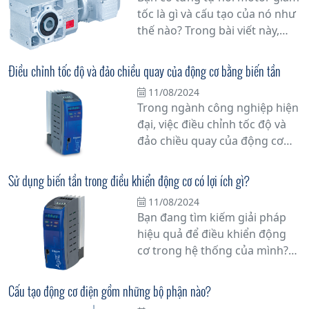
bạn hiểu rõ hơn về nó.
tốc là gì và cấu tạo của nó như
thế nào? Trong bài viết này,
chúng tôi sẽ giải đáp mọi thắc
mắc của bạn về motor giảm
Điều chỉnh tốc độ và đảo chiều quay của động cơ bằng biến tần
tốc, một thiết bị quan trọng
11/08/2024
trong công nghiệp và các ứng
Trong ngành công nghiệp hiện
dụng khác.
đại, việc điều chỉnh tốc độ và
đảo chiều quay của động cơ
không đồng bộ đang trở thành
một yếu tố quan trọng trong
Sử dụng biến tần trong điều khiển động cơ có lợi ích gì?
việc tối ưu hóa hiệu suất và tiết
11/08/2024
kiệm năng lượng. Với sự tiến
Bạn đang tìm kiếm giải pháp
bộ của công nghệ, biến tần đã
hiệu quả để điều khiển động
trở thành một giải pháp hiệu
cơ trong hệ thống của mình?
quả để thực hiện các chức
Biến tần có thể là câu trả lời
năng này.
cho nhu cầu của bạn. Trong bài
Cấu tạo động cơ điện gồm những bộ phận nào?
viết này, chúng tôi sẽ giải thích