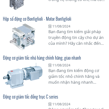
đóng vai trò quan trọng trong
việc tối ưu hóa hiệu suất vận
hành của nhiều thiết bị và máy
Hộp số động cơ Bonfiglioli - Motor Bonfiglioli
móc trong thực tế.
11/08/2024
Bạn đang tìm kiếm giải pháp
truyền động tin cậy cho dự án
của mình? Hãy cân nhắc đến
hộp số động cơ Bonfiglioli -
Motor Bonfiglioli, một lựa chọn
Động cơ giảm tốc nhỏ hàng chính hãng, giao nhanh
hàng đầu cho các ứng dụng
11/08/2024
công nghiệp. Với hơn nửa thế
Bạn đang tìm kiếm động cơ
kỷ kinh nghiệm trong ngành,
giảm tốc nhỏ chính hãng và
Bonfiglioli đã khẳng định vị thế
muốn nhận hàng nhanh
của mình là một trong những
chóng? Hãy đến với chúng tôi!
nhà sản xuất hàng đầu thế giới
Chúng tôi cung cấp động cơ
về truyền động
Động cơ giảm tốc đồng trục C series
giảm tốc nhỏ từ các thương
11/08/2024
hiệu uy tín, cam kết chất lượng