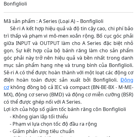
Bonfiglioli
Mã sản phẩm : A Series (Loại A) – Bonfiglioli
Sê-ri A kết hợp hiệu quả và độ tin cậy cao, chi phí bảo
trì thấp và phạm vi mô-men xoắn rộng. Bố cục góc phải
giữa INPUT và OUTPUT làm cho A Series đặc biệt nhỏ
gọn. Sự kết hợp của bộ bánh răng làm cho sản phẩm
góc phải này trở nên hiệu quả và bền nhất trong danh
mục sản phẩm hạng nhẹ và trung bình của Bonfiglioli.
Sê-ri A có thể được hoàn thành với một loạt các động cơ
điện hoàn toàn được sản xuất bởi Bonfiglioli.
Động
cơ
không đồng bộ cả IEC và compact (BN-BE-BX - M-ME-
MX), động cơ servo (BMD) và động cơ miễn cưỡng (BSR)
có thể được ghép nối với A Series.
Lợi ích của hộp số giảm tốc bánh răng côn Bonfiglioli
- Không gian lắp tối thiểu
- Phạm vi lựa chọn tốc độ đầu ra rộng
- Giảm phản ứng tiêu chuẩn