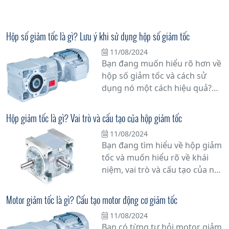
Hộp số giảm tốc là gì? Lưu ý khi sử dụng hộp số giảm tốc
11/08/2024
Bạn đang muốn hiểu rõ hơn về
hộp số giảm tốc và cách sử
dụng nó một cách hiệu quả?
Hãy cùng tìm hiểu chi tiết hơn
về vấn đề này.
Hộp giảm tốc là gì? Vai trò và cấu tạo của hộp giảm tốc
11/08/2024
Bạn đang tìm hiểu về hộp giảm
tốc và muốn hiểu rõ về khái
niệm, vai trò và cấu tạo của nó?
Đừng bỏ qua bài viết này!
Trong bài viết này, chúng tôi sẽ
Motor giảm tốc là gì? Cấu tạo motor động cơ giảm tốc
cung cấp thông tin đầy đủ và
11/08/2024
chi tiết về hộp giảm tốc để giúp
Bạn có từng tự hỏi motor giảm