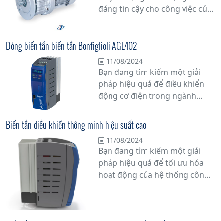
đáng tin cậy cho công việc của
mình? Hãy khám phá bộ điều
tốc cơ khí Bonfiglioli - V Series,
một sự cải tiến đột phá trong
Dòng biến tần biến tần Bonfiglioli AGL402
ngành công nghiệp truyền
11/08/2024
động cơ khí.
Bạn đang tìm kiếm một giải
pháp hiệu quả để điều khiển
động cơ điện trong ngành
công nghiệp? Hãy khám phá
dòng biến tần Bonfiglioli
Biến tần điều khiển thông minh hiệu suất cao
AGL402 - sự kết hợp hoàn hảo
11/08/2024
giữa công nghệ tiên tiến và độ
Bạn đang tìm kiếm một giải
tin cậy vững chắc của thương
pháp hiệu quả để tối ưu hóa
hiệu Bonfiglioli.
hoạt động của hệ thống công
nghiệp của mình? Hãy cân
nhắc sử dụng biến tần điều
khiển thông minh hiệu suất