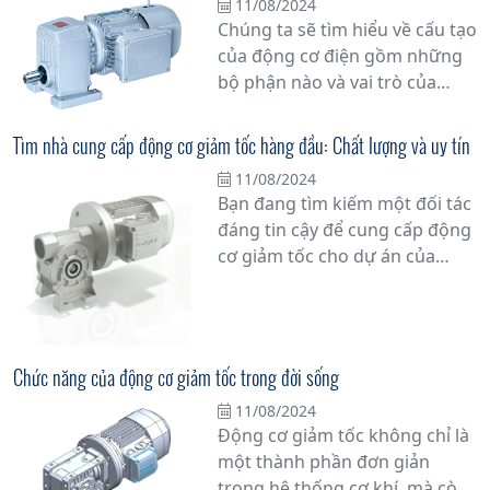
11/08/2024
chi tiết về lợi ích và ưu việt của
Chúng ta sẽ tìm hiểu về cấu tạo
việc sử dụng biến tần trong
của động cơ điện gồm những
điều khiển động cơ.
bộ phận nào và vai trò của
chúng trong quá trình hoạt
động của động cơ.
Tìm nhà cung cấp động cơ giảm tốc hàng đầu: Chất lượng và uy tín
11/08/2024
Bạn đang tìm kiếm một đối tác
đáng tin cậy để cung cấp động
cơ giảm tốc cho dự án của
mình? Hãy đặt niềm tin vào
những chuyên gia hàng đầu
trong ngành. Với sự cam kết về
chất lượng và uy tín, nhà cung
Chức năng của động cơ giảm tốc trong đời sống
cấp động cơ giảm tốc hàng
11/08/2024
đầu sẽ đồng hành cùng bạn
Động cơ giảm tốc không chỉ là
trong mọi công việc.
một thành phần đơn giản
trong hệ thống cơ khí, mà còn