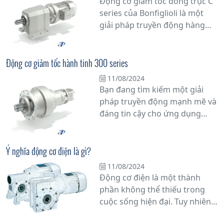
Động cơ giảm tốc đồng trục C
hàng chính hãng.
series của Bonfiglioli là một
giải pháp truyền động hàng
đầu cho các ứng dụng công
nghiệp đòi hỏi tính ổn định và
hiệu suất cao. Với thiết kế chắc
Động cơ giảm tốc hành tinh 300 series
chắn và đa dạng các tính năng,
11/08/2024
động cơ này đem lại nhiều ưu
Bạn đang tìm kiếm một giải
điểm vượt trội, từ khả năng
pháp truyền động mạnh mẽ và
chịu tải nặng đến tuổi thọ cao
đáng tin cậy cho ứng dụng
và linh hoạt về tốc độ.
công nghiệp của bạn? Động cơ
giảm tốc hành tinh dòng 300
series từ Tân Đạt Thắng chính
Ý nghĩa động cơ điện là gì?
là lựa chọn hàng đầu mà bạn
11/08/2024
không thể bỏ qua.
Động cơ điện là một thành
phần không thể thiếu trong
cuộc sống hiện đại. Tuy nhiên,
bạn có biết tại sao nó lại quan