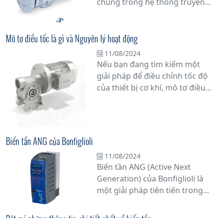
chúng trong hệ thống truyền
động của động cơ? Bài viết này
sẽ cung cấp thông tin chi tiết
về bộ điều tốc là gì và tại sao
Mô tơ điều tốc là gì và Nguyên lý hoạt động
chúng đóng vai trò không thể
11/08/2024
phủ nhận trong việc duy trì
Nếu bạn đang tìm kiếm một
hiệu suất hoạt động của động
giải pháp để điều chỉnh tốc độ
cơ.
của thiết bị cơ khí, mô tơ điều
tốc chắc chắn là một trong
những lựa chọn hàng đầu.
Nhưng bạn có thực sự hiểu rõ
về mô tơ điều tốc là gì và
Biến tần ANG của Bonfiglioli
nguyên lý hoạt động của nó
11/08/2024
không? Hãy cùng chúng tôi
Biến tần ANG (Active Next
khám phá chi tiết hơn về vấn
Generation) của Bonfiglioli là
đề này.
một giải pháp tiên tiến trong
lĩnh vực điều khiển động cơ và
servo, được thiết kế để cung