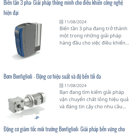
cao từ Bonfiglioli, phân phối
Biến tần 3 pha: Giải pháp thông minh cho điều khiển công nghệ
bởi Tân Đạt Thắng. Đây là một
hiện đại
giải pháp công nghệ tiên tiến,
giúp điều khiển tốc độ và mô-
11/08/2024
Biến tần 3 pha đang trở thành
men của động cơ điện một
một trong những giải pháp
cách chính xác và linh hoạt.
hàng đầu cho việc điều khiển
các hệ thống công nghệ hiện
đại trong công nghiệp. Với khả
năng điều chỉnh tốc độ quay
của động cơ điện 3 pha một
Bơm Bonfiglioli - Động cơ hiệu suất và độ bền tối đa
cách linh hoạt và chính xác,
11/08/2024
biến tần 3 pha không chỉ giúp
Bạn đang tìm kiếm giải pháp
tối ưu hóa hiệu suất hoạt động
vận chuyển chất lỏng hiệu quả
mà còn tiết kiệm năng lượng
và đáng tin cậy cho nhu cầu
đáng kể.
công nghiệp của mình? Hãy
khám phá Bơm Bonfiglioli - giải
pháp đa dạng và tiên tiến cho
Động cơ giảm tốc môi trường Bonfiglioli: Giải pháp bền vững cho