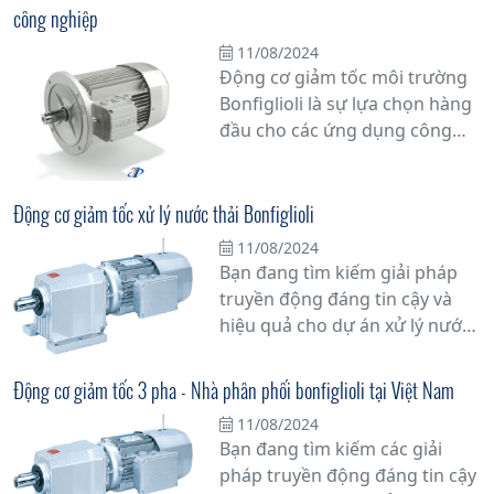
mọi ứng dụng.
công nghiệp
11/08/2024
Động cơ giảm tốc môi trường
Bonfiglioli là sự lựa chọn hàng
đầu cho các ứng dụng công
nghiệp đòi hỏi sự đáng tin cậy
và hiệu suất cao. Với công
nghệ tiên tiến và chất lượng
Động cơ giảm tốc xử lý nước thải Bonfiglioli
vượt trội, sản phẩm này mang
11/08/2024
lại giải pháp bền vững cho các
Bạn đang tìm kiếm giải pháp
doanh nghiệp trong việc nâng
truyền động đáng tin cậy và
cao hiệu suất sản xuất và giảm
hiệu quả cho dự án xử lý nước
thiểu thời gian dừng máy.
thải của mình? Động cơ giảm
tốc xử lý nước thải Bonfiglioli là
Động cơ giảm tốc 3 pha - Nhà phân phối bonfiglioli tại Việt Nam
lựa chọn hàng đầu mà bạn
11/08/2024
không thể bỏ qua.
Bạn đang tìm kiếm các giải
pháp truyền động đáng tin cậy