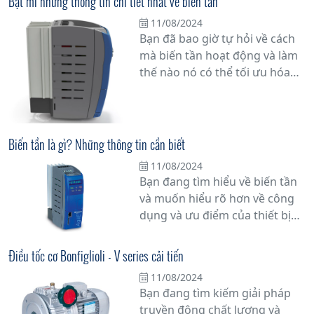
Bật mí những thông tin chi tiết nhất về biến tần
cấp hiệu suất cao và linh hoạt
11/08/2024
trong các ứng dụng công
Bạn đã bao giờ tự hỏi về cách
nghiệp đa dạng. Với nhiều tính
mà biến tần hoạt động và làm
năng tiên tiến và khả năng tùy
thế nào nó có thể tối ưu hóa
chỉnh linh hoạt, biến tần ANG
hiệu suất hoạt động của hệ
là một lựa chọn lý tưởng cho
thống công nghiệp? Trong bài
các nhà sản xuất máy móc đòi
viết này, chúng tôi sẽ cung cấp
hỏi sự tin cậy và hiệu suất.
cho bạn những thông tin chi
Biến tần là gì? Những thông tin cần biết
tiết nhất về biến tần, thiết bị
11/08/2024
quan trọng giúp tăng cường
Bạn đang tìm hiểu về biến tần
năng suất sản xuất và tiết kiệm
và muốn hiểu rõ hơn về công
năng lượng.
dụng và ưu điểm của thiết bị
này? Trong bài viết này, chúng
tôi sẽ cung cấp cho bạn những
Điều tốc cơ Bonfiglioli - V series cải tiến
thông tin cần biết về biến tần
11/08/2024
để bạn có cái nhìn tổng quan
Bạn đang tìm kiếm giải pháp
và chi tiết nhất.
truyền động chất lượng và