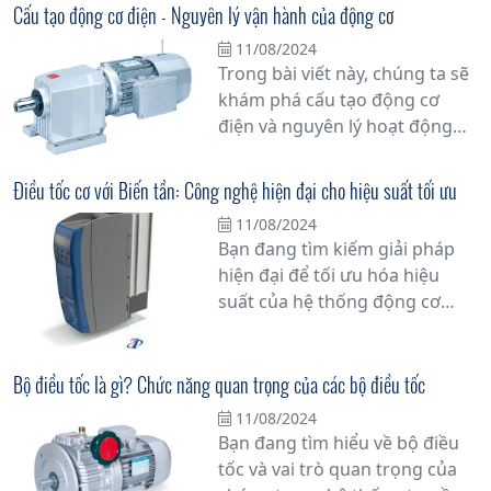
trọng đến vậy không? Bài viết
Cấu tạo động cơ điện - Nguyên lý vận hành của động cơ
này sẽ đi sâu vào ý nghĩa động
11/08/2024
cơ điện và vai trò của nó trong
Trong bài viết này, chúng ta sẽ
cuộc sống hàng ngày của
khám phá cấu tạo động cơ
chúng ta.
điện và nguyên lý hoạt động
của nó, một phần quan trọng
không thể thiếu trong nhiều
Điều tốc cơ với Biến tần: Công nghệ hiện đại cho hiệu suất tối ưu
thiết bị điện tử và ứng dụng
11/08/2024
công nghiệp. Tìm hiểu sâu hơn
Bạn đang tìm kiếm giải pháp
về cách mà động cơ điện hoạt
hiện đại để tối ưu hóa hiệu
động và tại sao chúng lại là trái
suất của hệ thống động cơ
tim của hệ thống máy móc và
trong công nghiệp? Hãy khám
thiết bị công nghiệp.
phá công nghệ Điều tốc cơ với
Biến tần - một giải pháp tiên
Bộ điều tốc là gì? Chức năng quan trọng của các bộ điều tốc
tiến giúp tăng cường hiệu quả
11/08/2024
vận hành và tiết kiệm năng
Bạn đang tìm hiểu về bộ điều
lượng.
tốc và vai trò quan trọng của