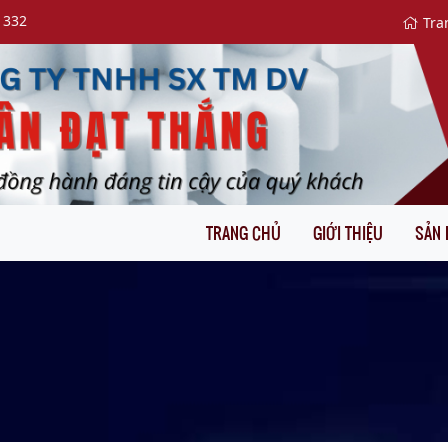
 332
Tra
TRANG CHỦ
GIỚI THIỆU
SẢN