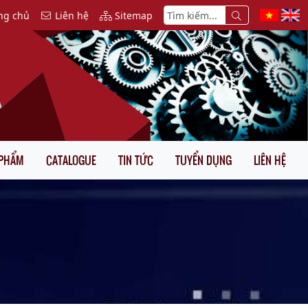
ng chủ
Liên hệ
Sitemap
 PHẨM
CATALOGUE
TIN TỨC
TUYỂN DỤNG
LIÊN HỆ