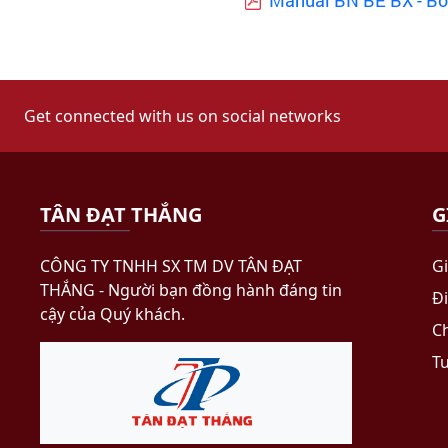
Manual BN BE BX - Bon
Get connected with us on social networks
TÂN ĐẠT THẮNG
G
CÔNG TY TNHH SX TM DV TÂN ĐẠT
Gi
THẮNG​ - Người bạn đồng hành đáng tin
Đ
cậy của Quý khách.
C
T