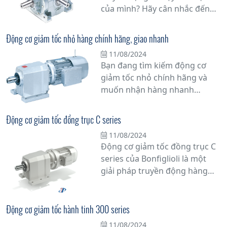
của mình? Hãy cân nhắc đến
hộp số động cơ Bonfiglioli -
Motor Bonfiglioli, một lựa chọn
Động cơ giảm tốc nhỏ hàng chính hãng, giao nhanh
hàng đầu cho các ứng dụng
11/08/2024
công nghiệp. Với hơn nửa thế
Bạn đang tìm kiếm động cơ
kỷ kinh nghiệm trong ngành,
giảm tốc nhỏ chính hãng và
Bonfiglioli đã khẳng định vị thế
muốn nhận hàng nhanh
của mình là một trong những
chóng? Hãy đến với chúng tôi!
nhà sản xuất hàng đầu thế giới
Chúng tôi cung cấp động cơ
về truyền động
Động cơ giảm tốc đồng trục C series
giảm tốc nhỏ từ các thương
11/08/2024
hiệu uy tín, cam kết chất lượng
Động cơ giảm tốc đồng trục C
hàng chính hãng.
series của Bonfiglioli là một
giải pháp truyền động hàng
đầu cho các ứng dụng công
nghiệp đòi hỏi tính ổn định và
hiệu suất cao. Với thiết kế chắc
Động cơ giảm tốc hành tinh 300 series
chắn và đa dạng các tính năng,
11/08/2024