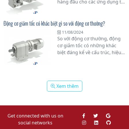
hàng đầu cho các ứng dụng tự
định vị thế của mình như một
động hóa công nghiệp nhờ vào
trong những nhà sản xuất
tính ổn định và hiệu suất cao
hàng đầu thế giới về các sản
của nó. Với thiết kế không chổi
Động cơ giảm tốc có khác biệt gì so với động cơ thường?
phẩm truyền động.
than tiên tiến, động cơ này
11/08/2024
mang lại độ chính xác và đáng
So với động cơ thường, động
tin cậy trong môi trường làm
cơ giảm tốc có những khác
việc khắc nghiệt.
biệt đáng kể về cấu trúc, hiệu
suất và ứng dụng. Xem ngay!
Xem thêm
Get connected with us on
social networks