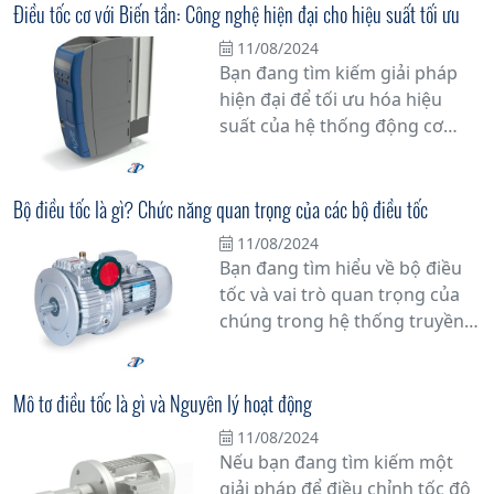
không thể thiếu trong nhiều
Điều tốc cơ với Biến tần: Công nghệ hiện đại cho hiệu suất tối ưu
thiết bị điện tử và ứng dụng
11/08/2024
công nghiệp. Tìm hiểu sâu hơn
Bạn đang tìm kiếm giải pháp
về cách mà động cơ điện hoạt
hiện đại để tối ưu hóa hiệu
động và tại sao chúng lại là trái
suất của hệ thống động cơ
tim của hệ thống máy móc và
trong công nghiệp? Hãy khám
thiết bị công nghiệp.
phá công nghệ Điều tốc cơ với
Biến tần - một giải pháp tiên
Bộ điều tốc là gì? Chức năng quan trọng của các bộ điều tốc
tiến giúp tăng cường hiệu quả
11/08/2024
vận hành và tiết kiệm năng
Bạn đang tìm hiểu về bộ điều
lượng.
tốc và vai trò quan trọng của
chúng trong hệ thống truyền
động của động cơ? Bài viết này
sẽ cung cấp thông tin chi tiết
về bộ điều tốc là gì và tại sao
Mô tơ điều tốc là gì và Nguyên lý hoạt động
chúng đóng vai trò không thể
11/08/2024
phủ nhận trong việc duy trì
Nếu bạn đang tìm kiếm một
hiệu suất hoạt động của động
giải pháp để điều chỉnh tốc độ