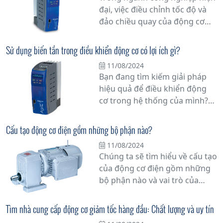
dụng khác.
đại, việc điều chỉnh tốc độ và
đảo chiều quay của động cơ
không đồng bộ đang trở thành
một yếu tố quan trọng trong
Sử dụng biến tần trong điều khiển động cơ có lợi ích gì?
việc tối ưu hóa hiệu suất và tiết
11/08/2024
kiệm năng lượng. Với sự tiến
Bạn đang tìm kiếm giải pháp
bộ của công nghệ, biến tần đã
hiệu quả để điều khiển động
trở thành một giải pháp hiệu
cơ trong hệ thống của mình?
quả để thực hiện các chức
Biến tần có thể là câu trả lời
năng này.
cho nhu cầu của bạn. Trong bài
Cấu tạo động cơ điện gồm những bộ phận nào?
viết này, chúng tôi sẽ giải thích
11/08/2024
chi tiết về lợi ích và ưu việt của
Chúng ta sẽ tìm hiểu về cấu tạo
việc sử dụng biến tần trong
của động cơ điện gồm những
điều khiển động cơ.
bộ phận nào và vai trò của
chúng trong quá trình hoạt
động của động cơ.
Tìm nhà cung cấp động cơ giảm tốc hàng đầu: Chất lượng và uy tín