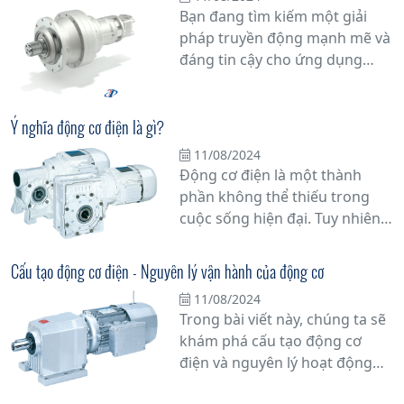
động cơ này đem lại nhiều ưu
Bạn đang tìm kiếm một giải
điểm vượt trội, từ khả năng
pháp truyền động mạnh mẽ và
chịu tải nặng đến tuổi thọ cao
đáng tin cậy cho ứng dụng
và linh hoạt về tốc độ.
công nghiệp của bạn? Động cơ
giảm tốc hành tinh dòng 300
series từ Tân Đạt Thắng chính
Ý nghĩa động cơ điện là gì?
là lựa chọn hàng đầu mà bạn
11/08/2024
không thể bỏ qua.
Động cơ điện là một thành
phần không thể thiếu trong
cuộc sống hiện đại. Tuy nhiên,
bạn có biết tại sao nó lại quan
trọng đến vậy không? Bài viết
Cấu tạo động cơ điện - Nguyên lý vận hành của động cơ
này sẽ đi sâu vào ý nghĩa động
11/08/2024
cơ điện và vai trò của nó trong
Trong bài viết này, chúng ta sẽ
cuộc sống hàng ngày của
khám phá cấu tạo động cơ
chúng ta.
điện và nguyên lý hoạt động
của nó, một phần quan trọng