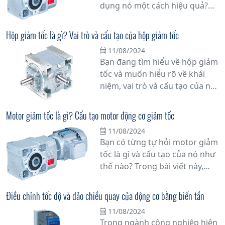
dụng nó một cách hiệu quả?
Hãy cùng tìm hiểu chi tiết hơn
về vấn đề này.
Hộp giảm tốc là gì? Vai trò và cấu tạo của hộp giảm tốc
11/08/2024
Bạn đang tìm hiểu về hộp giảm
tốc và muốn hiểu rõ về khái
niệm, vai trò và cấu tạo của nó?
Đừng bỏ qua bài viết này!
Trong bài viết này, chúng tôi sẽ
Motor giảm tốc là gì? Cấu tạo motor động cơ giảm tốc
cung cấp thông tin đầy đủ và
11/08/2024
chi tiết về hộp giảm tốc để giúp
Bạn có từng tự hỏi motor giảm
bạn hiểu rõ hơn về nó.
tốc là gì và cấu tạo của nó như
thế nào? Trong bài viết này,
chúng tôi sẽ giải đáp mọi thắc
mắc của bạn về motor giảm
Điều chỉnh tốc độ và đảo chiều quay của động cơ bằng biến tần
tốc, một thiết bị quan trọng
11/08/2024
trong công nghiệp và các ứng
Trong ngành công nghiệp hiện