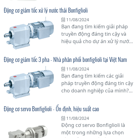
và hiệu suất cao. Với công
nghệ tiên tiến và chất lượng
Động cơ giảm tốc xử lý nước thải Bonfiglioli
vượt trội, sản phẩm này mang
11/08/2024
lại giải pháp bền vững cho các
Bạn đang tìm kiếm giải pháp
doanh nghiệp trong việc nâng
truyền động đáng tin cậy và
cao hiệu suất sản xuất và giảm
hiệu quả cho dự án xử lý nước
thiểu thời gian dừng máy.
thải của mình? Động cơ giảm
tốc xử lý nước thải Bonfiglioli là
Động cơ giảm tốc 3 pha - Nhà phân phối bonfiglioli tại Việt Nam
lựa chọn hàng đầu mà bạn
11/08/2024
không thể bỏ qua.
Bạn đang tìm kiếm các giải
pháp truyền động đáng tin cậy
cho doanh nghiệp của mình?
Đừng bỏ lỡ cơ hội tuyệt vời với
động cơ giảm tốc 3 pha từ nhà
Động cơ servo Bonfiglioli - Ổn định, hiệu suất cao
phân phối Bonfiglioli tại Việt
11/08/2024
Nam. Với hơn 60 năm kinh
Động cơ servo Bonfiglioli là
nghiệm trong ngành công
một trong những lựa chọn
nghiệp, Bonfiglioli đã khẳng