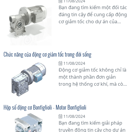
11/08/2024
Bạn đang tìm kiếm một đối tác
đáng tin cậy để cung cấp động
cơ giảm tốc cho dự án của
mình? Hãy đặt niềm tin vào
những chuyên gia hàng đầu
trong ngành. Với sự cam kết về
chất lượng và uy tín, nhà cung
Chức năng của động cơ giảm tốc trong đời sống
cấp động cơ giảm tốc hàng
11/08/2024
đầu sẽ đồng hành cùng bạn
Động cơ giảm tốc không chỉ là
trong mọi công việc.
một thành phần đơn giản
trong hệ thống cơ khí, mà còn
đóng vai trò quan trọng trong
việc tối ưu hóa hiệu suất vận
hành của nhiều thiết bị và máy
Hộp số động cơ Bonfiglioli - Motor Bonfiglioli
móc trong thực tế.
11/08/2024
Bạn đang tìm kiếm giải pháp
truyền động tin cậy cho dự án