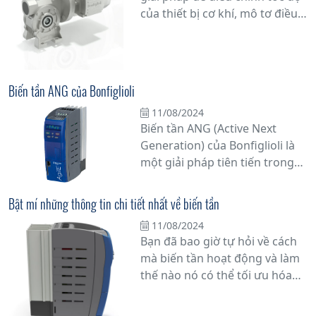
cơ.
của thiết bị cơ khí, mô tơ điều
tốc chắc chắn là một trong
những lựa chọn hàng đầu.
Nhưng bạn có thực sự hiểu rõ
về mô tơ điều tốc là gì và
Biến tần ANG của Bonfiglioli
nguyên lý hoạt động của nó
11/08/2024
không? Hãy cùng chúng tôi
Biến tần ANG (Active Next
khám phá chi tiết hơn về vấn
Generation) của Bonfiglioli là
đề này.
một giải pháp tiên tiến trong
lĩnh vực điều khiển động cơ và
servo, được thiết kế để cung
Bật mí những thông tin chi tiết nhất về biến tần
cấp hiệu suất cao và linh hoạt
11/08/2024
trong các ứng dụng công
Bạn đã bao giờ tự hỏi về cách
nghiệp đa dạng. Với nhiều tính
mà biến tần hoạt động và làm
năng tiên tiến và khả năng tùy
thế nào nó có thể tối ưu hóa
chỉnh linh hoạt, biến tần ANG
hiệu suất hoạt động của hệ
là một lựa chọn lý tưởng cho
thống công nghiệp? Trong bài
các nhà sản xuất máy móc đòi