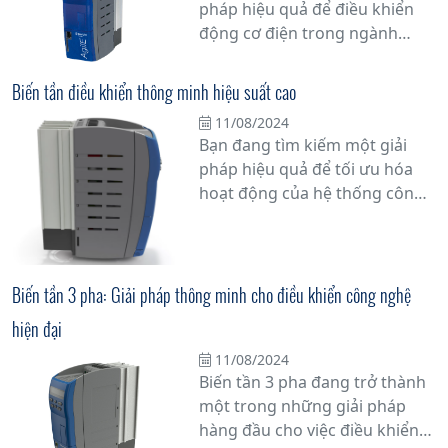
pháp hiệu quả để điều khiển
động cơ điện trong ngành
công nghiệp? Hãy khám phá
dòng biến tần Bonfiglioli
Biến tần điều khiển thông minh hiệu suất cao
AGL402 - sự kết hợp hoàn hảo
11/08/2024
giữa công nghệ tiên tiến và độ
Bạn đang tìm kiếm một giải
tin cậy vững chắc của thương
pháp hiệu quả để tối ưu hóa
hiệu Bonfiglioli.
hoạt động của hệ thống công
nghiệp của mình? Hãy cân
nhắc sử dụng biến tần điều
khiển thông minh hiệu suất
cao từ Bonfiglioli, phân phối
Biến tần 3 pha: Giải pháp thông minh cho điều khiển công nghệ
bởi Tân Đạt Thắng. Đây là một
hiện đại
giải pháp công nghệ tiên tiến,
giúp điều khiển tốc độ và mô-
11/08/2024
Biến tần 3 pha đang trở thành
men của động cơ điện một
một trong những giải pháp
cách chính xác và linh hoạt.
hàng đầu cho việc điều khiển