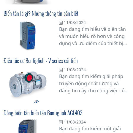
viết này, chúng tôi sẽ cung cấp
hỏi sự tin cậy và hiệu suất.
cho bạn những thông tin chi
Biến tần là gì? Những thông tin cần biết
tiết nhất về biến tần, thiết bị
11/08/2024
quan trọng giúp tăng cường
Bạn đang tìm hiểu về biến tần
năng suất sản xuất và tiết kiệm
và muốn hiểu rõ hơn về công
năng lượng.
dụng và ưu điểm của thiết bị
này? Trong bài viết này, chúng
tôi sẽ cung cấp cho bạn những
Điều tốc cơ Bonfiglioli - V series cải tiến
thông tin cần biết về biến tần
11/08/2024
để bạn có cái nhìn tổng quan
Bạn đang tìm kiếm giải pháp
và chi tiết nhất.
truyền động chất lượng và
đáng tin cậy cho công việc của
mình? Hãy khám phá bộ điều
tốc cơ khí Bonfiglioli - V Series,
một sự cải tiến đột phá trong
Dòng biến tần biến tần Bonfiglioli AGL402
ngành công nghiệp truyền
11/08/2024
động cơ khí.
Bạn đang tìm kiếm một giải