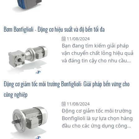
các hệ thống công nghệ hiện
đại trong công nghiệp. Với khả
năng điều chỉnh tốc độ quay
của động cơ điện 3 pha một
Bơm Bonfiglioli - Động cơ hiệu suất và độ bền tối đa
cách linh hoạt và chính xác,
11/08/2024
biến tần 3 pha không chỉ giúp
Bạn đang tìm kiếm giải pháp
tối ưu hóa hiệu suất hoạt động
vận chuyển chất lỏng hiệu quả
mà còn tiết kiệm năng lượng
và đáng tin cậy cho nhu cầu
đáng kể.
công nghiệp của mình? Hãy
khám phá Bơm Bonfiglioli - giải
pháp đa dạng và tiên tiến cho
Động cơ giảm tốc môi trường Bonfiglioli: Giải pháp bền vững cho
mọi ứng dụng.
công nghiệp
11/08/2024
Động cơ giảm tốc môi trường
Bonfiglioli là sự lựa chọn hàng
đầu cho các ứng dụng công
nghiệp đòi hỏi sự đáng tin cậy