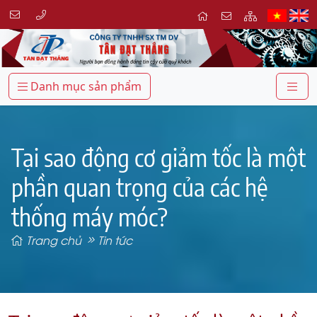
Danh mục sản phẩm
Tại sao động cơ giảm tốc là một
phần quan trọng của các hệ
thống máy móc?
Trang chủ
Tin tức