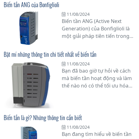
về mô tơ điều tốc là gì và
Biến tần ANG của Bonfiglioli
nguyên lý hoạt động của nó
11/08/2024
không? Hãy cùng chúng tôi
Biến tần ANG (Active Next
khám phá chi tiết hơn về vấn
Generation) của Bonfiglioli là
đề này.
một giải pháp tiên tiến trong
lĩnh vực điều khiển động cơ và
servo, được thiết kế để cung
Bật mí những thông tin chi tiết nhất về biến tần
cấp hiệu suất cao và linh hoạt
11/08/2024
trong các ứng dụng công
Bạn đã bao giờ tự hỏi về cách
nghiệp đa dạng. Với nhiều tính
mà biến tần hoạt động và làm
năng tiên tiến và khả năng tùy
thế nào nó có thể tối ưu hóa
chỉnh linh hoạt, biến tần ANG
hiệu suất hoạt động của hệ
là một lựa chọn lý tưởng cho
thống công nghiệp? Trong bài
các nhà sản xuất máy móc đòi
viết này, chúng tôi sẽ cung cấp
hỏi sự tin cậy và hiệu suất.
cho bạn những thông tin chi
Biến tần là gì? Những thông tin cần biết
tiết nhất về biến tần, thiết bị
11/08/2024
quan trọng giúp tăng cường
Bạn đang tìm hiểu về biến tần
năng suất sản xuất và tiết kiệm