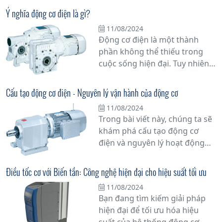
series từ Tân Đạt Thắng chính
Ý nghĩa động cơ điện là gì?
là lựa chọn hàng đầu mà bạn
11/08/2024
không thể bỏ qua.
Động cơ điện là một thành
phần không thể thiếu trong
cuộc sống hiện đại. Tuy nhiên,
bạn có biết tại sao nó lại quan
trọng đến vậy không? Bài viết
Cấu tạo động cơ điện - Nguyên lý vận hành của động cơ
này sẽ đi sâu vào ý nghĩa động
11/08/2024
cơ điện và vai trò của nó trong
Trong bài viết này, chúng ta sẽ
cuộc sống hàng ngày của
khám phá cấu tạo động cơ
chúng ta.
điện và nguyên lý hoạt động
của nó, một phần quan trọng
không thể thiếu trong nhiều
Điều tốc cơ với Biến tần: Công nghệ hiện đại cho hiệu suất tối ưu
thiết bị điện tử và ứng dụng
11/08/2024
công nghiệp. Tìm hiểu sâu hơn
Bạn đang tìm kiếm giải pháp
về cách mà động cơ điện hoạt
hiện đại để tối ưu hóa hiệu
động và tại sao chúng lại là trái