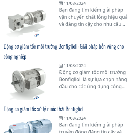
11/08/2024
biến tần 3 pha không chỉ giúp
Bạn đang tìm kiếm giải pháp
tối ưu hóa hiệu suất hoạt động
vận chuyển chất lỏng hiệu quả
mà còn tiết kiệm năng lượng
và đáng tin cậy cho nhu cầu
đáng kể.
công nghiệp của mình? Hãy
khám phá Bơm Bonfiglioli - giải
pháp đa dạng và tiên tiến cho
Động cơ giảm tốc môi trường Bonfiglioli: Giải pháp bền vững cho
mọi ứng dụng.
công nghiệp
11/08/2024
Động cơ giảm tốc môi trường
Bonfiglioli là sự lựa chọn hàng
đầu cho các ứng dụng công
nghiệp đòi hỏi sự đáng tin cậy
và hiệu suất cao. Với công
nghệ tiên tiến và chất lượng
Động cơ giảm tốc xử lý nước thải Bonfiglioli
vượt trội, sản phẩm này mang
11/08/2024
lại giải pháp bền vững cho các
Bạn đang tìm kiếm giải pháp
doanh nghiệp trong việc nâng
truyền động đáng tin cậy và