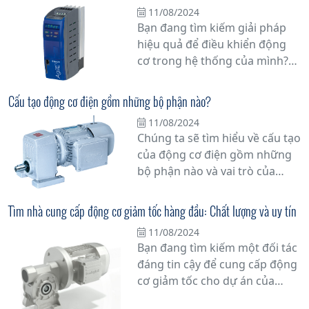
việc tối ưu hóa hiệu suất và tiết
11/08/2024
kiệm năng lượng. Với sự tiến
Bạn đang tìm kiếm giải pháp
bộ của công nghệ, biến tần đã
hiệu quả để điều khiển động
trở thành một giải pháp hiệu
cơ trong hệ thống của mình?
quả để thực hiện các chức
Biến tần có thể là câu trả lời
năng này.
cho nhu cầu của bạn. Trong bài
Cấu tạo động cơ điện gồm những bộ phận nào?
viết này, chúng tôi sẽ giải thích
11/08/2024
chi tiết về lợi ích và ưu việt của
Chúng ta sẽ tìm hiểu về cấu tạo
việc sử dụng biến tần trong
của động cơ điện gồm những
điều khiển động cơ.
bộ phận nào và vai trò của
chúng trong quá trình hoạt
động của động cơ.
Tìm nhà cung cấp động cơ giảm tốc hàng đầu: Chất lượng và uy tín
11/08/2024
Bạn đang tìm kiếm một đối tác
đáng tin cậy để cung cấp động
cơ giảm tốc cho dự án của
mình? Hãy đặt niềm tin vào