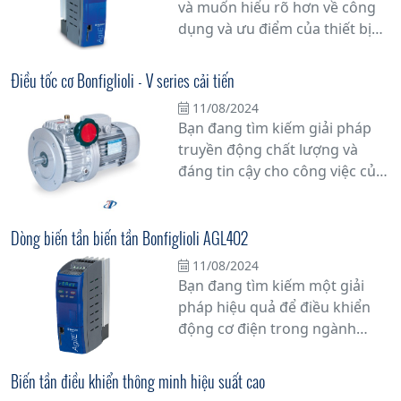
và muốn hiểu rõ hơn về công
năng lượng.
dụng và ưu điểm của thiết bị
này? Trong bài viết này, chúng
tôi sẽ cung cấp cho bạn những
Điều tốc cơ Bonfiglioli - V series cải tiến
thông tin cần biết về biến tần
11/08/2024
để bạn có cái nhìn tổng quan
Bạn đang tìm kiếm giải pháp
và chi tiết nhất.
truyền động chất lượng và
đáng tin cậy cho công việc của
mình? Hãy khám phá bộ điều
tốc cơ khí Bonfiglioli - V Series,
một sự cải tiến đột phá trong
Dòng biến tần biến tần Bonfiglioli AGL402
ngành công nghiệp truyền
11/08/2024
động cơ khí.
Bạn đang tìm kiếm một giải
pháp hiệu quả để điều khiển
động cơ điện trong ngành
công nghiệp? Hãy khám phá
dòng biến tần Bonfiglioli
Biến tần điều khiển thông minh hiệu suất cao
AGL402 - sự kết hợp hoàn hảo