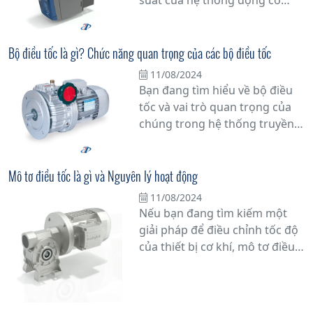
suất của hệ thống động cơ
tim của hệ thống máy móc và
trong công nghiệp? Hãy khám
thiết bị công nghiệp.
phá công nghệ Điều tốc cơ với
Biến tần - một giải pháp tiên
Bộ điều tốc là gì? Chức năng quan trọng của các bộ điều tốc
tiến giúp tăng cường hiệu quả
11/08/2024
vận hành và tiết kiệm năng
Bạn đang tìm hiểu về bộ điều
lượng.
tốc và vai trò quan trọng của
chúng trong hệ thống truyền
động của động cơ? Bài viết này
sẽ cung cấp thông tin chi tiết
về bộ điều tốc là gì và tại sao
Mô tơ điều tốc là gì và Nguyên lý hoạt động
chúng đóng vai trò không thể
11/08/2024
phủ nhận trong việc duy trì
Nếu bạn đang tìm kiếm một
hiệu suất hoạt động của động
giải pháp để điều chỉnh tốc độ
cơ.
của thiết bị cơ khí, mô tơ điều
tốc chắc chắn là một trong
những lựa chọn hàng đầu.
Nhưng bạn có thực sự hiểu rõ