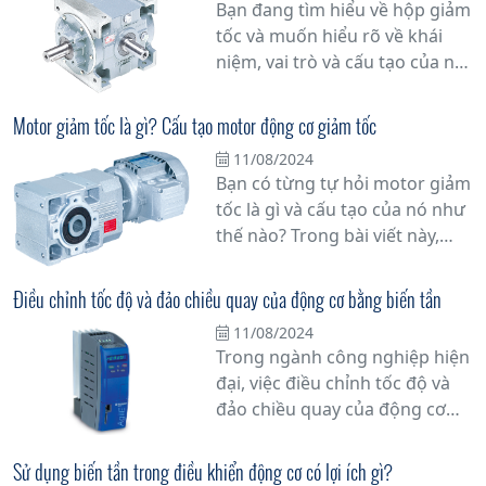
Bạn đang tìm hiểu về hộp giảm
tốc và muốn hiểu rõ về khái
niệm, vai trò và cấu tạo của nó?
Đừng bỏ qua bài viết này!
Trong bài viết này, chúng tôi sẽ
Motor giảm tốc là gì? Cấu tạo motor động cơ giảm tốc
cung cấp thông tin đầy đủ và
11/08/2024
chi tiết về hộp giảm tốc để giúp
Bạn có từng tự hỏi motor giảm
bạn hiểu rõ hơn về nó.
tốc là gì và cấu tạo của nó như
thế nào? Trong bài viết này,
chúng tôi sẽ giải đáp mọi thắc
mắc của bạn về motor giảm
Điều chỉnh tốc độ và đảo chiều quay của động cơ bằng biến tần
tốc, một thiết bị quan trọng
11/08/2024
trong công nghiệp và các ứng
Trong ngành công nghiệp hiện
dụng khác.
đại, việc điều chỉnh tốc độ và
đảo chiều quay của động cơ
không đồng bộ đang trở thành
một yếu tố quan trọng trong
Sử dụng biến tần trong điều khiển động cơ có lợi ích gì?