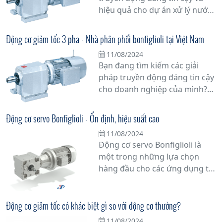
cao hiệu suất sản xuất và giảm
hiệu quả cho dự án xử lý nước
thiểu thời gian dừng máy.
thải của mình? Động cơ giảm
tốc xử lý nước thải Bonfiglioli là
Động cơ giảm tốc 3 pha - Nhà phân phối bonfiglioli tại Việt Nam
lựa chọn hàng đầu mà bạn
11/08/2024
không thể bỏ qua.
Bạn đang tìm kiếm các giải
pháp truyền động đáng tin cậy
cho doanh nghiệp của mình?
Đừng bỏ lỡ cơ hội tuyệt vời với
động cơ giảm tốc 3 pha từ nhà
Động cơ servo Bonfiglioli - Ổn định, hiệu suất cao
phân phối Bonfiglioli tại Việt
11/08/2024
Nam. Với hơn 60 năm kinh
Động cơ servo Bonfiglioli là
nghiệm trong ngành công
một trong những lựa chọn
nghiệp, Bonfiglioli đã khẳng
hàng đầu cho các ứng dụng tự
định vị thế của mình như một
động hóa công nghiệp nhờ vào
trong những nhà sản xuất
tính ổn định và hiệu suất cao
hàng đầu thế giới về các sản
của nó. Với thiết kế không chổi
Động cơ giảm tốc có khác biệt gì so với động cơ thường?
phẩm truyền động.
than tiên tiến, động cơ này
11/08/2024