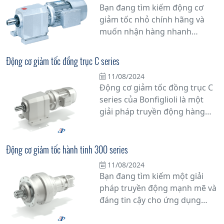
Bạn đang tìm kiếm động cơ
kỷ kinh nghiệm trong ngành,
giảm tốc nhỏ chính hãng và
Bonfiglioli đã khẳng định vị thế
muốn nhận hàng nhanh
của mình là một trong những
chóng? Hãy đến với chúng tôi!
nhà sản xuất hàng đầu thế giới
Chúng tôi cung cấp động cơ
về truyền động
Động cơ giảm tốc đồng trục C series
giảm tốc nhỏ từ các thương
11/08/2024
hiệu uy tín, cam kết chất lượng
Động cơ giảm tốc đồng trục C
hàng chính hãng.
series của Bonfiglioli là một
giải pháp truyền động hàng
đầu cho các ứng dụng công
nghiệp đòi hỏi tính ổn định và
hiệu suất cao. Với thiết kế chắc
Động cơ giảm tốc hành tinh 300 series
chắn và đa dạng các tính năng,
11/08/2024
động cơ này đem lại nhiều ưu
Bạn đang tìm kiếm một giải
điểm vượt trội, từ khả năng
pháp truyền động mạnh mẽ và
chịu tải nặng đến tuổi thọ cao
đáng tin cậy cho ứng dụng
và linh hoạt về tốc độ.
công nghiệp của bạn? Động cơ
giảm tốc hành tinh dòng 300