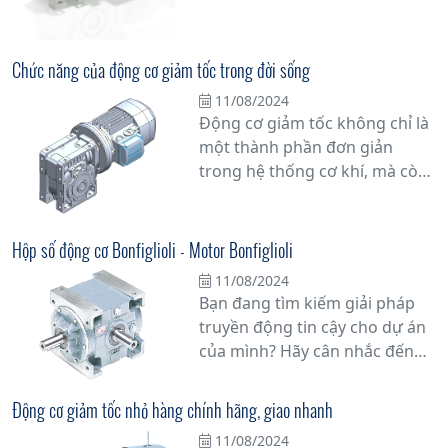
những chuyên gia hàng đầu
trong ngành. Với sự cam kết về
chất lượng và uy tín, nhà cung
Chức năng của động cơ giảm tốc trong đời sống
cấp động cơ giảm tốc hàng
11/08/2024
đầu sẽ đồng hành cùng bạn
Động cơ giảm tốc không chỉ là
trong mọi công việc.
một thành phần đơn giản
trong hệ thống cơ khí, mà còn
đóng vai trò quan trọng trong
việc tối ưu hóa hiệu suất vận
hành của nhiều thiết bị và máy
Hộp số động cơ Bonfiglioli - Motor Bonfiglioli
móc trong thực tế.
11/08/2024
Bạn đang tìm kiếm giải pháp
truyền động tin cậy cho dự án
của mình? Hãy cân nhắc đến
hộp số động cơ Bonfiglioli -
Motor Bonfiglioli, một lựa chọn
Động cơ giảm tốc nhỏ hàng chính hãng, giao nhanh
hàng đầu cho các ứng dụng
11/08/2024
công nghiệp. Với hơn nửa thế