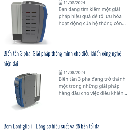
11/08/2024
giữa công nghệ tiên tiến và độ
Bạn đang tìm kiếm một giải
tin cậy vững chắc của thương
pháp hiệu quả để tối ưu hóa
hiệu Bonfiglioli.
hoạt động của hệ thống công
nghiệp của mình? Hãy cân
nhắc sử dụng biến tần điều
khiển thông minh hiệu suất
cao từ Bonfiglioli, phân phối
Biến tần 3 pha: Giải pháp thông minh cho điều khiển công nghệ
bởi Tân Đạt Thắng. Đây là một
hiện đại
giải pháp công nghệ tiên tiến,
giúp điều khiển tốc độ và mô-
11/08/2024
Biến tần 3 pha đang trở thành
men của động cơ điện một
một trong những giải pháp
cách chính xác và linh hoạt.
hàng đầu cho việc điều khiển
các hệ thống công nghệ hiện
đại trong công nghiệp. Với khả
năng điều chỉnh tốc độ quay
của động cơ điện 3 pha một
Bơm Bonfiglioli - Động cơ hiệu suất và độ bền tối đa
cách linh hoạt và chính xác,