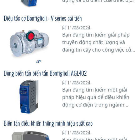
này? Trong bài viết này, chúng
tôi sẽ cung cấp cho bạn những
Điều tốc cơ Bonfiglioli - V series cải tiến
thông tin cần biết về biến tần
11/08/2024
để bạn có cái nhìn tổng quan
Bạn đang tìm kiếm giải pháp
và chi tiết nhất.
truyền động chất lượng và
đáng tin cậy cho công việc của
mình? Hãy khám phá bộ điều
tốc cơ khí Bonfiglioli - V Series,
một sự cải tiến đột phá trong
Dòng biến tần biến tần Bonfiglioli AGL402
ngành công nghiệp truyền
11/08/2024
động cơ khí.
Bạn đang tìm kiếm một giải
pháp hiệu quả để điều khiển
động cơ điện trong ngành
công nghiệp? Hãy khám phá
dòng biến tần Bonfiglioli
Biến tần điều khiển thông minh hiệu suất cao
AGL402 - sự kết hợp hoàn hảo
11/08/2024
giữa công nghệ tiên tiến và độ
Bạn đang tìm kiếm một giải