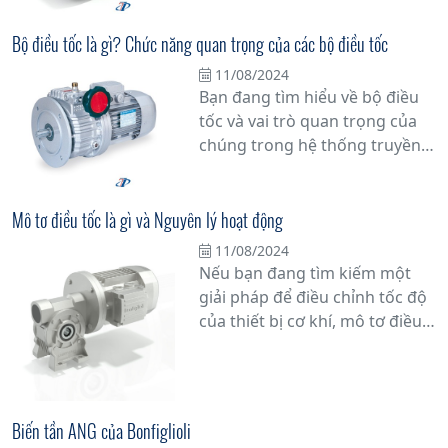
thiết bị công nghiệp.
phá công nghệ Điều tốc cơ với
Biến tần - một giải pháp tiên
Bộ điều tốc là gì? Chức năng quan trọng của các bộ điều tốc
tiến giúp tăng cường hiệu quả
11/08/2024
vận hành và tiết kiệm năng
Bạn đang tìm hiểu về bộ điều
lượng.
tốc và vai trò quan trọng của
chúng trong hệ thống truyền
động của động cơ? Bài viết này
sẽ cung cấp thông tin chi tiết
về bộ điều tốc là gì và tại sao
Mô tơ điều tốc là gì và Nguyên lý hoạt động
chúng đóng vai trò không thể
11/08/2024
phủ nhận trong việc duy trì
Nếu bạn đang tìm kiếm một
hiệu suất hoạt động của động
giải pháp để điều chỉnh tốc độ
cơ.
của thiết bị cơ khí, mô tơ điều
tốc chắc chắn là một trong
những lựa chọn hàng đầu.
Nhưng bạn có thực sự hiểu rõ
về mô tơ điều tốc là gì và
Biến tần ANG của Bonfiglioli
nguyên lý hoạt động của nó