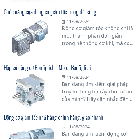
chất lượng và uy tín, nhà cung
Chức năng của động cơ giảm tốc trong đời sống
cấp động cơ giảm tốc hàng
11/08/2024
đầu sẽ đồng hành cùng bạn
Động cơ giảm tốc không chỉ là
trong mọi công việc.
một thành phần đơn giản
trong hệ thống cơ khí, mà còn
đóng vai trò quan trọng trong
việc tối ưu hóa hiệu suất vận
hành của nhiều thiết bị và máy
Hộp số động cơ Bonfiglioli - Motor Bonfiglioli
móc trong thực tế.
11/08/2024
Bạn đang tìm kiếm giải pháp
truyền động tin cậy cho dự án
của mình? Hãy cân nhắc đến
hộp số động cơ Bonfiglioli -
Motor Bonfiglioli, một lựa chọn
Động cơ giảm tốc nhỏ hàng chính hãng, giao nhanh
hàng đầu cho các ứng dụng
11/08/2024
công nghiệp. Với hơn nửa thế
Bạn đang tìm kiếm động cơ
kỷ kinh nghiệm trong ngành,