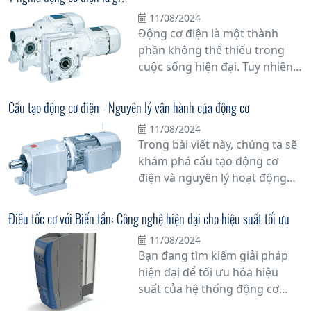
là lựa chọn hàng đầu mà bạn
11/08/2024
không thể bỏ qua.
Động cơ điện là một thành
phần không thể thiếu trong
cuộc sống hiện đại. Tuy nhiên,
bạn có biết tại sao nó lại quan
trọng đến vậy không? Bài viết
Cấu tạo động cơ điện - Nguyên lý vận hành của động cơ
này sẽ đi sâu vào ý nghĩa động
11/08/2024
cơ điện và vai trò của nó trong
Trong bài viết này, chúng ta sẽ
cuộc sống hàng ngày của
khám phá cấu tạo động cơ
chúng ta.
điện và nguyên lý hoạt động
của nó, một phần quan trọng
không thể thiếu trong nhiều
Điều tốc cơ với Biến tần: Công nghệ hiện đại cho hiệu suất tối ưu
thiết bị điện tử và ứng dụng
11/08/2024
công nghiệp. Tìm hiểu sâu hơn
Bạn đang tìm kiếm giải pháp
về cách mà động cơ điện hoạt
hiện đại để tối ưu hóa hiệu
động và tại sao chúng lại là trái
suất của hệ thống động cơ
tim của hệ thống máy móc và
trong công nghiệp? Hãy khám