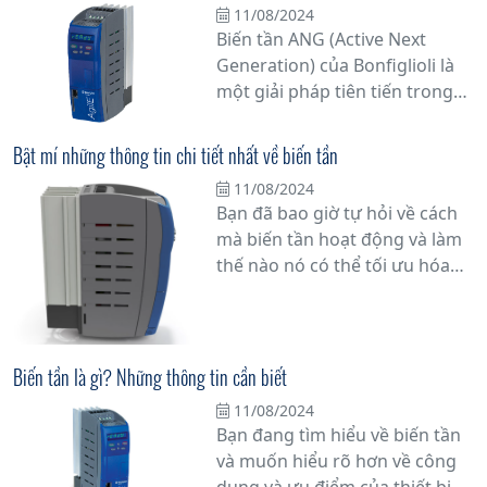
11/08/2024
không? Hãy cùng chúng tôi
Biến tần ANG (Active Next
khám phá chi tiết hơn về vấn
Generation) của Bonfiglioli là
đề này.
một giải pháp tiên tiến trong
lĩnh vực điều khiển động cơ và
servo, được thiết kế để cung
Bật mí những thông tin chi tiết nhất về biến tần
cấp hiệu suất cao và linh hoạt
11/08/2024
trong các ứng dụng công
Bạn đã bao giờ tự hỏi về cách
nghiệp đa dạng. Với nhiều tính
mà biến tần hoạt động và làm
năng tiên tiến và khả năng tùy
thế nào nó có thể tối ưu hóa
chỉnh linh hoạt, biến tần ANG
hiệu suất hoạt động của hệ
là một lựa chọn lý tưởng cho
thống công nghiệp? Trong bài
các nhà sản xuất máy móc đòi
viết này, chúng tôi sẽ cung cấp
hỏi sự tin cậy và hiệu suất.
cho bạn những thông tin chi
Biến tần là gì? Những thông tin cần biết
tiết nhất về biến tần, thiết bị
11/08/2024
quan trọng giúp tăng cường
Bạn đang tìm hiểu về biến tần
năng suất sản xuất và tiết kiệm
và muốn hiểu rõ hơn về công
năng lượng.
dụng và ưu điểm của thiết bị