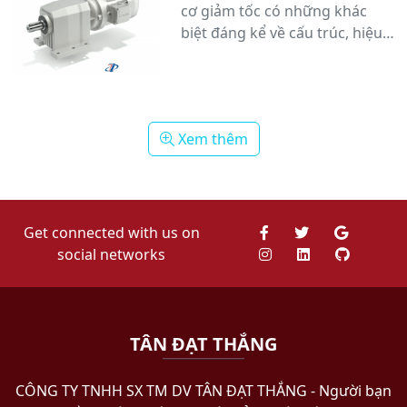
tin cậy trong môi trường làm
cơ giảm tốc có những khác
việc khắc nghiệt.
biệt đáng kể về cấu trúc, hiệu
suất và ứng dụng. Xem ngay!
Xem thêm
Get connected with us on
social networks
TÂN ĐẠT THẮNG
CÔNG TY TNHH SX TM DV TÂN ĐẠT THẮNG​ - Người bạn