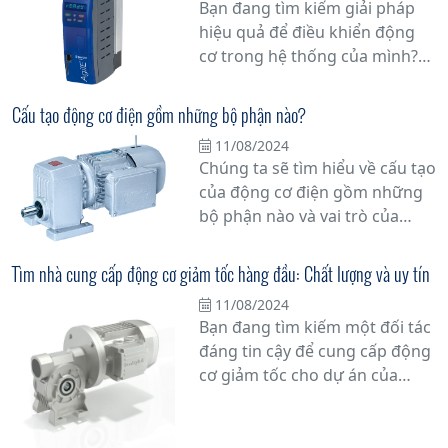
Bạn đang tìm kiếm giải pháp
bộ của công nghệ, biến tần đã
hiệu quả để điều khiển động
trở thành một giải pháp hiệu
cơ trong hệ thống của mình?
quả để thực hiện các chức
Biến tần có thể là câu trả lời
năng này.
cho nhu cầu của bạn. Trong bài
Cấu tạo động cơ điện gồm những bộ phận nào?
viết này, chúng tôi sẽ giải thích
11/08/2024
chi tiết về lợi ích và ưu việt của
Chúng ta sẽ tìm hiểu về cấu tạo
việc sử dụng biến tần trong
của động cơ điện gồm những
điều khiển động cơ.
bộ phận nào và vai trò của
chúng trong quá trình hoạt
động của động cơ.
Tìm nhà cung cấp động cơ giảm tốc hàng đầu: Chất lượng và uy tín
11/08/2024
Bạn đang tìm kiếm một đối tác
đáng tin cậy để cung cấp động
cơ giảm tốc cho dự án của
mình? Hãy đặt niềm tin vào
những chuyên gia hàng đầu
trong ngành. Với sự cam kết về