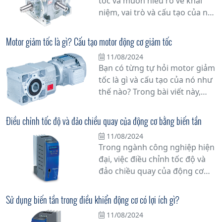
tốc và muốn hiểu rõ về khái
niệm, vai trò và cấu tạo của nó?
Đừng bỏ qua bài viết này!
Trong bài viết này, chúng tôi sẽ
Motor giảm tốc là gì? Cấu tạo motor động cơ giảm tốc
cung cấp thông tin đầy đủ và
11/08/2024
chi tiết về hộp giảm tốc để giúp
Bạn có từng tự hỏi motor giảm
bạn hiểu rõ hơn về nó.
tốc là gì và cấu tạo của nó như
thế nào? Trong bài viết này,
chúng tôi sẽ giải đáp mọi thắc
mắc của bạn về motor giảm
Điều chỉnh tốc độ và đảo chiều quay của động cơ bằng biến tần
tốc, một thiết bị quan trọng
11/08/2024
trong công nghiệp và các ứng
Trong ngành công nghiệp hiện
dụng khác.
đại, việc điều chỉnh tốc độ và
đảo chiều quay của động cơ
không đồng bộ đang trở thành
một yếu tố quan trọng trong
Sử dụng biến tần trong điều khiển động cơ có lợi ích gì?
việc tối ưu hóa hiệu suất và tiết
11/08/2024
kiệm năng lượng. Với sự tiến