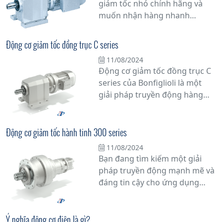
giảm tốc nhỏ chính hãng và
Bonfiglioli đã khẳng định vị thế
muốn nhận hàng nhanh
của mình là một trong những
chóng? Hãy đến với chúng tôi!
nhà sản xuất hàng đầu thế giới
Chúng tôi cung cấp động cơ
về truyền động
Động cơ giảm tốc đồng trục C series
giảm tốc nhỏ từ các thương
11/08/2024
hiệu uy tín, cam kết chất lượng
Động cơ giảm tốc đồng trục C
hàng chính hãng.
series của Bonfiglioli là một
giải pháp truyền động hàng
đầu cho các ứng dụng công
nghiệp đòi hỏi tính ổn định và
hiệu suất cao. Với thiết kế chắc
Động cơ giảm tốc hành tinh 300 series
chắn và đa dạng các tính năng,
11/08/2024
động cơ này đem lại nhiều ưu
Bạn đang tìm kiếm một giải
điểm vượt trội, từ khả năng
pháp truyền động mạnh mẽ và
chịu tải nặng đến tuổi thọ cao
đáng tin cậy cho ứng dụng
và linh hoạt về tốc độ.
công nghiệp của bạn? Động cơ
giảm tốc hành tinh dòng 300
series từ Tân Đạt Thắng chính
Ý nghĩa động cơ điện là gì?