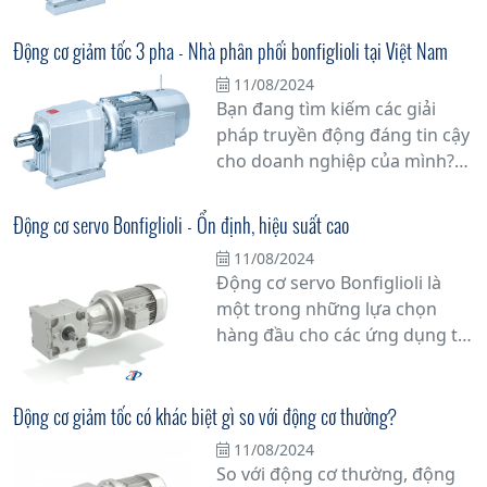
thiểu thời gian dừng máy.
thải của mình? Động cơ giảm
tốc xử lý nước thải Bonfiglioli là
Động cơ giảm tốc 3 pha - Nhà phân phối bonfiglioli tại Việt Nam
lựa chọn hàng đầu mà bạn
11/08/2024
không thể bỏ qua.
Bạn đang tìm kiếm các giải
pháp truyền động đáng tin cậy
cho doanh nghiệp của mình?
Đừng bỏ lỡ cơ hội tuyệt vời với
động cơ giảm tốc 3 pha từ nhà
Động cơ servo Bonfiglioli - Ổn định, hiệu suất cao
phân phối Bonfiglioli tại Việt
11/08/2024
Nam. Với hơn 60 năm kinh
Động cơ servo Bonfiglioli là
nghiệm trong ngành công
một trong những lựa chọn
nghiệp, Bonfiglioli đã khẳng
hàng đầu cho các ứng dụng tự
định vị thế của mình như một
động hóa công nghiệp nhờ vào
trong những nhà sản xuất
tính ổn định và hiệu suất cao
hàng đầu thế giới về các sản
của nó. Với thiết kế không chổi
Động cơ giảm tốc có khác biệt gì so với động cơ thường?
phẩm truyền động.
than tiên tiến, động cơ này
11/08/2024
mang lại độ chính xác và đáng
So với động cơ thường, động