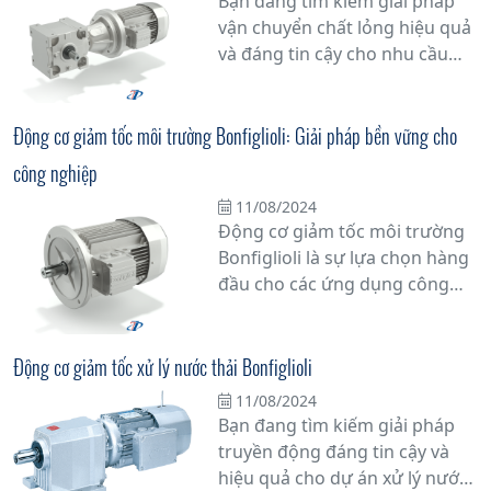
Bạn đang tìm kiếm giải pháp
tối ưu hóa hiệu suất hoạt động
vận chuyển chất lỏng hiệu quả
mà còn tiết kiệm năng lượng
và đáng tin cậy cho nhu cầu
đáng kể.
công nghiệp của mình? Hãy
khám phá Bơm Bonfiglioli - giải
pháp đa dạng và tiên tiến cho
Động cơ giảm tốc môi trường Bonfiglioli: Giải pháp bền vững cho
mọi ứng dụng.
công nghiệp
11/08/2024
Động cơ giảm tốc môi trường
Bonfiglioli là sự lựa chọn hàng
đầu cho các ứng dụng công
nghiệp đòi hỏi sự đáng tin cậy
và hiệu suất cao. Với công
nghệ tiên tiến và chất lượng
Động cơ giảm tốc xử lý nước thải Bonfiglioli
vượt trội, sản phẩm này mang
11/08/2024
lại giải pháp bền vững cho các
Bạn đang tìm kiếm giải pháp
doanh nghiệp trong việc nâng
truyền động đáng tin cậy và
cao hiệu suất sản xuất và giảm
hiệu quả cho dự án xử lý nước