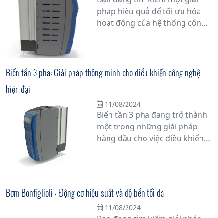
tin cậy vững chắc của thương
pháp hiệu quả để tối ưu hóa
hiệu Bonfiglioli.
hoạt động của hệ thống công
nghiệp của mình? Hãy cân
nhắc sử dụng biến tần điều
khiển thông minh hiệu suất
cao từ Bonfiglioli, phân phối
Biến tần 3 pha: Giải pháp thông minh cho điều khiển công nghệ
bởi Tân Đạt Thắng. Đây là một
hiện đại
giải pháp công nghệ tiên tiến,
giúp điều khiển tốc độ và mô-
11/08/2024
Biến tần 3 pha đang trở thành
men của động cơ điện một
một trong những giải pháp
cách chính xác và linh hoạt.
hàng đầu cho việc điều khiển
các hệ thống công nghệ hiện
đại trong công nghiệp. Với khả
năng điều chỉnh tốc độ quay
của động cơ điện 3 pha một
Bơm Bonfiglioli - Động cơ hiệu suất và độ bền tối đa
cách linh hoạt và chính xác,
11/08/2024
biến tần 3 pha không chỉ giúp