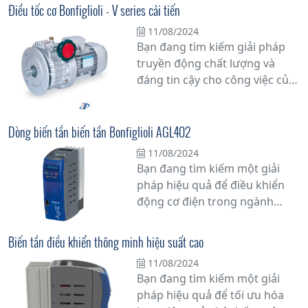
tôi sẽ cung cấp cho bạn những
Điều tốc cơ Bonfiglioli - V series cải tiến
thông tin cần biết về biến tần
11/08/2024
để bạn có cái nhìn tổng quan
Bạn đang tìm kiếm giải pháp
và chi tiết nhất.
truyền động chất lượng và
đáng tin cậy cho công việc của
mình? Hãy khám phá bộ điều
tốc cơ khí Bonfiglioli - V Series,
một sự cải tiến đột phá trong
Dòng biến tần biến tần Bonfiglioli AGL402
ngành công nghiệp truyền
11/08/2024
động cơ khí.
Bạn đang tìm kiếm một giải
pháp hiệu quả để điều khiển
động cơ điện trong ngành
công nghiệp? Hãy khám phá
dòng biến tần Bonfiglioli
Biến tần điều khiển thông minh hiệu suất cao
AGL402 - sự kết hợp hoàn hảo
11/08/2024
giữa công nghệ tiên tiến và độ
Bạn đang tìm kiếm một giải
tin cậy vững chắc của thương
pháp hiệu quả để tối ưu hóa
hiệu Bonfiglioli.