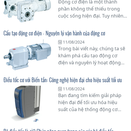
Động cơ điện là một thành
phần không thể thiếu trong
cuộc sống hiện đại. Tuy nhiên,
bạn có biết tại sao nó lại quan
trọng đến vậy không? Bài viết
Cấu tạo động cơ điện - Nguyên lý vận hành của động cơ
này sẽ đi sâu vào ý nghĩa động
11/08/2024
cơ điện và vai trò của nó trong
Trong bài viết này, chúng ta sẽ
cuộc sống hàng ngày của
khám phá cấu tạo động cơ
chúng ta.
điện và nguyên lý hoạt động
của nó, một phần quan trọng
không thể thiếu trong nhiều
Điều tốc cơ với Biến tần: Công nghệ hiện đại cho hiệu suất tối ưu
thiết bị điện tử và ứng dụng
11/08/2024
công nghiệp. Tìm hiểu sâu hơn
Bạn đang tìm kiếm giải pháp
về cách mà động cơ điện hoạt
hiện đại để tối ưu hóa hiệu
động và tại sao chúng lại là trái
suất của hệ thống động cơ
tim của hệ thống máy móc và
trong công nghiệp? Hãy khám
thiết bị công nghiệp.
phá công nghệ Điều tốc cơ với
Biến tần - một giải pháp tiên