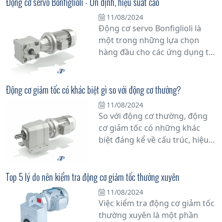
Động cơ servo Bonfiglioli - Ổn định, hiệu suất cao
phân phối Bonfiglioli tại Việt
11/08/2024
Nam. Với hơn 60 năm kinh
Động cơ servo Bonfiglioli là
nghiệm trong ngành công
một trong những lựa chọn
nghiệp, Bonfiglioli đã khẳng
hàng đầu cho các ứng dụng tự
định vị thế của mình như một
động hóa công nghiệp nhờ vào
trong những nhà sản xuất
tính ổn định và hiệu suất cao
hàng đầu thế giới về các sản
của nó. Với thiết kế không chổi
Động cơ giảm tốc có khác biệt gì so với động cơ thường?
phẩm truyền động.
than tiên tiến, động cơ này
11/08/2024
mang lại độ chính xác và đáng
So với động cơ thường, động
tin cậy trong môi trường làm
cơ giảm tốc có những khác
việc khắc nghiệt.
biệt đáng kể về cấu trúc, hiệu
suất và ứng dụng. Xem ngay!
Top 5 lý do nên kiểm tra động cơ giảm tốc thường xuyên
11/08/2024
Việc kiểm tra động cơ giảm tốc
thường xuyên là một phần