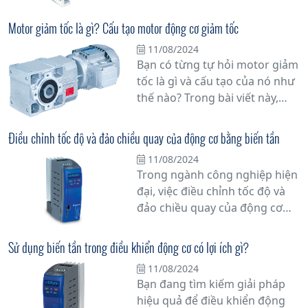
Đừng bỏ qua bài viết này!
Trong bài viết này, chúng tôi sẽ
Motor giảm tốc là gì? Cấu tạo motor động cơ giảm tốc
cung cấp thông tin đầy đủ và
11/08/2024
chi tiết về hộp giảm tốc để giúp
Bạn có từng tự hỏi motor giảm
bạn hiểu rõ hơn về nó.
tốc là gì và cấu tạo của nó như
thế nào? Trong bài viết này,
chúng tôi sẽ giải đáp mọi thắc
mắc của bạn về motor giảm
Điều chỉnh tốc độ và đảo chiều quay của động cơ bằng biến tần
tốc, một thiết bị quan trọng
11/08/2024
trong công nghiệp và các ứng
Trong ngành công nghiệp hiện
dụng khác.
đại, việc điều chỉnh tốc độ và
đảo chiều quay của động cơ
không đồng bộ đang trở thành
một yếu tố quan trọng trong
Sử dụng biến tần trong điều khiển động cơ có lợi ích gì?
việc tối ưu hóa hiệu suất và tiết
11/08/2024
kiệm năng lượng. Với sự tiến
Bạn đang tìm kiếm giải pháp
bộ của công nghệ, biến tần đã
hiệu quả để điều khiển động
trở thành một giải pháp hiệu