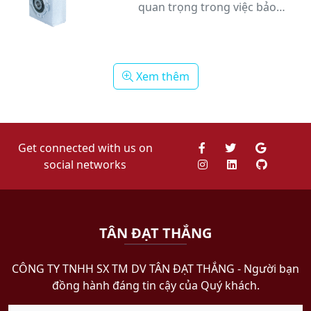
quan trọng trong việc bảo
dưỡng và duy trì hiệu suất
hoạt động của hệ thống máy
móc. Top 5 lý do nên kiểm tra
động cơ giảm tốc thường
Xem thêm
xuyên.
Get connected with us on
social networks
TÂN ĐẠT THẮNG
CÔNG TY TNHH SX TM DV TÂN ĐẠT THẮNG​ - Người bạn
đồng hành đáng tin cậy của Quý khách.