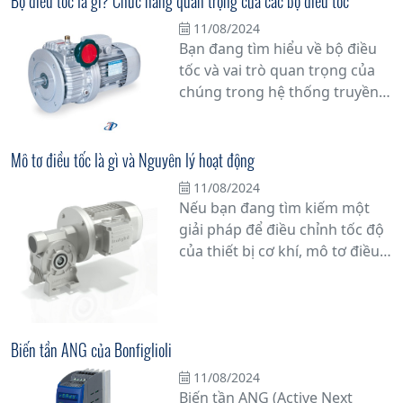
Bộ điều tốc là gì? Chức năng quan trọng của các bộ điều tốc
tiến giúp tăng cường hiệu quả
11/08/2024
vận hành và tiết kiệm năng
Bạn đang tìm hiểu về bộ điều
lượng.
tốc và vai trò quan trọng của
chúng trong hệ thống truyền
động của động cơ? Bài viết này
sẽ cung cấp thông tin chi tiết
về bộ điều tốc là gì và tại sao
Mô tơ điều tốc là gì và Nguyên lý hoạt động
chúng đóng vai trò không thể
11/08/2024
phủ nhận trong việc duy trì
Nếu bạn đang tìm kiếm một
hiệu suất hoạt động của động
giải pháp để điều chỉnh tốc độ
cơ.
của thiết bị cơ khí, mô tơ điều
tốc chắc chắn là một trong
những lựa chọn hàng đầu.
Nhưng bạn có thực sự hiểu rõ
về mô tơ điều tốc là gì và
Biến tần ANG của Bonfiglioli
nguyên lý hoạt động của nó
11/08/2024
không? Hãy cùng chúng tôi
Biến tần ANG (Active Next
khám phá chi tiết hơn về vấn