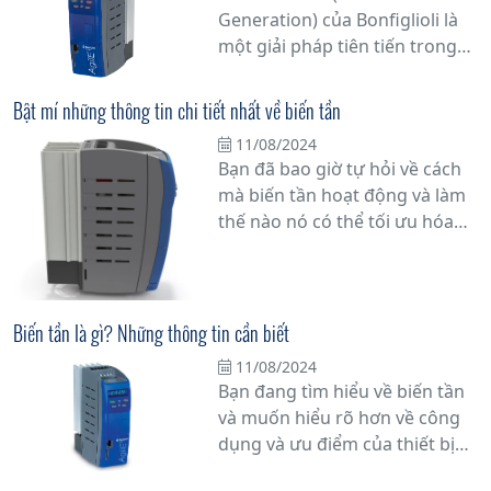
Generation) của Bonfiglioli là
đề này.
một giải pháp tiên tiến trong
lĩnh vực điều khiển động cơ và
servo, được thiết kế để cung
Bật mí những thông tin chi tiết nhất về biến tần
cấp hiệu suất cao và linh hoạt
11/08/2024
trong các ứng dụng công
Bạn đã bao giờ tự hỏi về cách
nghiệp đa dạng. Với nhiều tính
mà biến tần hoạt động và làm
năng tiên tiến và khả năng tùy
thế nào nó có thể tối ưu hóa
chỉnh linh hoạt, biến tần ANG
hiệu suất hoạt động của hệ
là một lựa chọn lý tưởng cho
thống công nghiệp? Trong bài
các nhà sản xuất máy móc đòi
viết này, chúng tôi sẽ cung cấp
hỏi sự tin cậy và hiệu suất.
cho bạn những thông tin chi
Biến tần là gì? Những thông tin cần biết
tiết nhất về biến tần, thiết bị
11/08/2024
quan trọng giúp tăng cường
Bạn đang tìm hiểu về biến tần
năng suất sản xuất và tiết kiệm
và muốn hiểu rõ hơn về công
năng lượng.
dụng và ưu điểm của thiết bị
này? Trong bài viết này, chúng