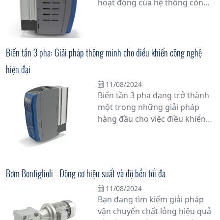
hoạt động của hệ thống công
nghiệp của mình? Hãy cân
nhắc sử dụng biến tần điều
khiển thông minh hiệu suất
cao từ Bonfiglioli, phân phối
Biến tần 3 pha: Giải pháp thông minh cho điều khiển công nghệ
bởi Tân Đạt Thắng. Đây là một
hiện đại
giải pháp công nghệ tiên tiến,
giúp điều khiển tốc độ và mô-
11/08/2024
Biến tần 3 pha đang trở thành
men của động cơ điện một
một trong những giải pháp
cách chính xác và linh hoạt.
hàng đầu cho việc điều khiển
các hệ thống công nghệ hiện
đại trong công nghiệp. Với khả
năng điều chỉnh tốc độ quay
của động cơ điện 3 pha một
Bơm Bonfiglioli - Động cơ hiệu suất và độ bền tối đa
cách linh hoạt và chính xác,
11/08/2024
biến tần 3 pha không chỉ giúp
Bạn đang tìm kiếm giải pháp
tối ưu hóa hiệu suất hoạt động
vận chuyển chất lỏng hiệu quả
mà còn tiết kiệm năng lượng