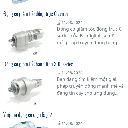
chóng? Hãy đến với chúng tôi!
nhà sản xuất hàng đầu thế giới
Chúng tôi cung cấp động cơ
về truyền động
Động cơ giảm tốc đồng trục C series
giảm tốc nhỏ từ các thương
11/08/2024
hiệu uy tín, cam kết chất lượng
Động cơ giảm tốc đồng trục C
hàng chính hãng.
series của Bonfiglioli là một
giải pháp truyền động hàng
đầu cho các ứng dụng công
nghiệp đòi hỏi tính ổn định và
hiệu suất cao. Với thiết kế chắc
Động cơ giảm tốc hành tinh 300 series
chắn và đa dạng các tính năng,
11/08/2024
động cơ này đem lại nhiều ưu
Bạn đang tìm kiếm một giải
điểm vượt trội, từ khả năng
pháp truyền động mạnh mẽ và
chịu tải nặng đến tuổi thọ cao
đáng tin cậy cho ứng dụng
và linh hoạt về tốc độ.
công nghiệp của bạn? Động cơ
giảm tốc hành tinh dòng 300
series từ Tân Đạt Thắng chính
Ý nghĩa động cơ điện là gì?
là lựa chọn hàng đầu mà bạn
11/08/2024
không thể bỏ qua.