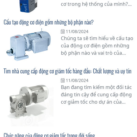
cơ trong hệ thống của mình?
quả để thực hiện các chức
Biến tần có thể là câu trả lời
năng này.
cho nhu cầu của bạn. Trong bài
Cấu tạo động cơ điện gồm những bộ phận nào?
viết này, chúng tôi sẽ giải thích
11/08/2024
chi tiết về lợi ích và ưu việt của
Chúng ta sẽ tìm hiểu về cấu tạo
việc sử dụng biến tần trong
của động cơ điện gồm những
điều khiển động cơ.
bộ phận nào và vai trò của
chúng trong quá trình hoạt
động của động cơ.
Tìm nhà cung cấp động cơ giảm tốc hàng đầu: Chất lượng và uy tín
11/08/2024
Bạn đang tìm kiếm một đối tác
đáng tin cậy để cung cấp động
cơ giảm tốc cho dự án của
mình? Hãy đặt niềm tin vào
những chuyên gia hàng đầu
trong ngành. Với sự cam kết về
chất lượng và uy tín, nhà cung
Chức năng của động cơ giảm tốc trong đời sống