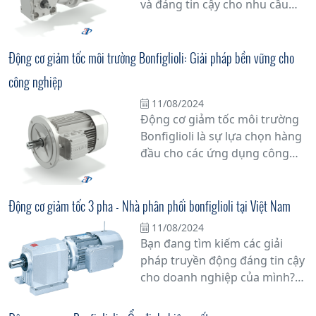
và đáng tin cậy cho nhu cầu
đáng kể.
công nghiệp của mình? Hãy
khám phá Bơm Bonfiglioli - giải
pháp đa dạng và tiên tiến cho
Động cơ giảm tốc môi trường Bonfiglioli: Giải pháp bền vững cho
mọi ứng dụng.
công nghiệp
11/08/2024
Động cơ giảm tốc môi trường
Bonfiglioli là sự lựa chọn hàng
đầu cho các ứng dụng công
nghiệp đòi hỏi sự đáng tin cậy
và hiệu suất cao. Với công
nghệ tiên tiến và chất lượng
Động cơ giảm tốc 3 pha - Nhà phân phối bonfiglioli tại Việt Nam
vượt trội, sản phẩm này mang
11/08/2024
lại giải pháp bền vững cho các
Bạn đang tìm kiếm các giải
doanh nghiệp trong việc nâng
pháp truyền động đáng tin cậy
cao hiệu suất sản xuất và giảm
cho doanh nghiệp của mình?
thiểu thời gian dừng máy.
Đừng bỏ lỡ cơ hội tuyệt vời với
động cơ giảm tốc 3 pha từ nhà