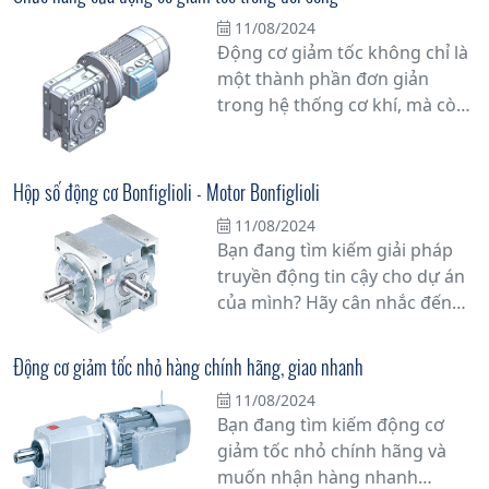
cấp động cơ giảm tốc hàng
11/08/2024
đầu sẽ đồng hành cùng bạn
Động cơ giảm tốc không chỉ là
trong mọi công việc.
một thành phần đơn giản
trong hệ thống cơ khí, mà còn
đóng vai trò quan trọng trong
việc tối ưu hóa hiệu suất vận
hành của nhiều thiết bị và máy
Hộp số động cơ Bonfiglioli - Motor Bonfiglioli
móc trong thực tế.
11/08/2024
Bạn đang tìm kiếm giải pháp
truyền động tin cậy cho dự án
của mình? Hãy cân nhắc đến
hộp số động cơ Bonfiglioli -
Motor Bonfiglioli, một lựa chọn
Động cơ giảm tốc nhỏ hàng chính hãng, giao nhanh
hàng đầu cho các ứng dụng
11/08/2024
công nghiệp. Với hơn nửa thế
Bạn đang tìm kiếm động cơ
kỷ kinh nghiệm trong ngành,
giảm tốc nhỏ chính hãng và
Bonfiglioli đã khẳng định vị thế
muốn nhận hàng nhanh
của mình là một trong những