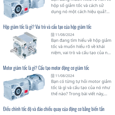
hộp số giảm tốc và cách sử
dụng nó một cách hiệu quả?
Hãy cùng tìm hiểu chi tiết hơn
về vấn đề này.
Hộp giảm tốc là gì? Vai trò và cấu tạo của hộp giảm tốc
11/08/2024
Bạn đang tìm hiểu về hộp giảm
tốc và muốn hiểu rõ về khái
niệm, vai trò và cấu tạo của nó?
Đừng bỏ qua bài viết này!
Trong bài viết này, chúng tôi sẽ
Motor giảm tốc là gì? Cấu tạo motor động cơ giảm tốc
cung cấp thông tin đầy đủ và
11/08/2024
chi tiết về hộp giảm tốc để giúp
Bạn có từng tự hỏi motor giảm
bạn hiểu rõ hơn về nó.
tốc là gì và cấu tạo của nó như
thế nào? Trong bài viết này,
chúng tôi sẽ giải đáp mọi thắc
mắc của bạn về motor giảm
Điều chỉnh tốc độ và đảo chiều quay của động cơ bằng biến tần
tốc, một thiết bị quan trọng