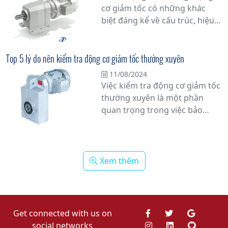
tin cậy trong môi trường làm
cơ giảm tốc có những khác
việc khắc nghiệt.
biệt đáng kể về cấu trúc, hiệu
suất và ứng dụng. Xem ngay!
Top 5 lý do nên kiểm tra động cơ giảm tốc thường xuyên
11/08/2024
Việc kiểm tra động cơ giảm tốc
thường xuyên là một phần
quan trọng trong việc bảo
dưỡng và duy trì hiệu suất
hoạt động của hệ thống máy
móc. Top 5 lý do nên kiểm tra
động cơ giảm tốc thường
Xem thêm
xuyên.
Get connected with us on
social networks