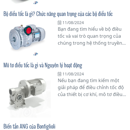
thiết bị công nghiệp.
phá công nghệ Điều tốc cơ với
Biến tần - một giải pháp tiên
Bộ điều tốc là gì? Chức năng quan trọng của các bộ điều tốc
tiến giúp tăng cường hiệu quả
11/08/2024
vận hành và tiết kiệm năng
Bạn đang tìm hiểu về bộ điều
lượng.
tốc và vai trò quan trọng của
chúng trong hệ thống truyền
động của động cơ? Bài viết này
sẽ cung cấp thông tin chi tiết
về bộ điều tốc là gì và tại sao
Mô tơ điều tốc là gì và Nguyên lý hoạt động
chúng đóng vai trò không thể
11/08/2024
phủ nhận trong việc duy trì
Nếu bạn đang tìm kiếm một
hiệu suất hoạt động của động
giải pháp để điều chỉnh tốc độ
cơ.
của thiết bị cơ khí, mô tơ điều
tốc chắc chắn là một trong
những lựa chọn hàng đầu.
Nhưng bạn có thực sự hiểu rõ
về mô tơ điều tốc là gì và
Biến tần ANG của Bonfiglioli
nguyên lý hoạt động của nó