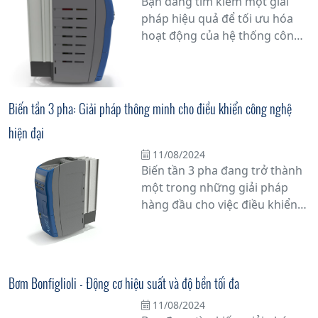
Bạn đang tìm kiếm một giải
tin cậy vững chắc của thương
pháp hiệu quả để tối ưu hóa
hiệu Bonfiglioli.
hoạt động của hệ thống công
nghiệp của mình? Hãy cân
nhắc sử dụng biến tần điều
khiển thông minh hiệu suất
cao từ Bonfiglioli, phân phối
Biến tần 3 pha: Giải pháp thông minh cho điều khiển công nghệ
bởi Tân Đạt Thắng. Đây là một
hiện đại
giải pháp công nghệ tiên tiến,
giúp điều khiển tốc độ và mô-
11/08/2024
Biến tần 3 pha đang trở thành
men của động cơ điện một
một trong những giải pháp
cách chính xác và linh hoạt.
hàng đầu cho việc điều khiển
các hệ thống công nghệ hiện
đại trong công nghiệp. Với khả
năng điều chỉnh tốc độ quay
của động cơ điện 3 pha một
Bơm Bonfiglioli - Động cơ hiệu suất và độ bền tối đa
cách linh hoạt và chính xác,
11/08/2024
biến tần 3 pha không chỉ giúp