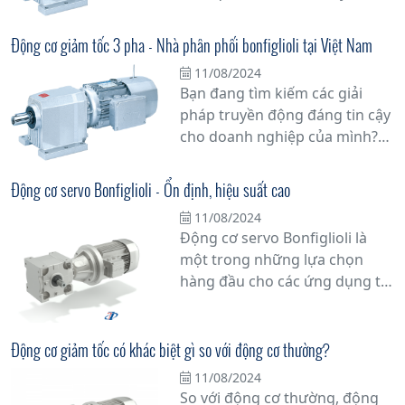
thiểu thời gian dừng máy.
thải của mình? Động cơ giảm
tốc xử lý nước thải Bonfiglioli là
Động cơ giảm tốc 3 pha - Nhà phân phối bonfiglioli tại Việt Nam
lựa chọn hàng đầu mà bạn
11/08/2024
không thể bỏ qua.
Bạn đang tìm kiếm các giải
pháp truyền động đáng tin cậy
cho doanh nghiệp của mình?
Đừng bỏ lỡ cơ hội tuyệt vời với
động cơ giảm tốc 3 pha từ nhà
Động cơ servo Bonfiglioli - Ổn định, hiệu suất cao
phân phối Bonfiglioli tại Việt
11/08/2024
Nam. Với hơn 60 năm kinh
Động cơ servo Bonfiglioli là
nghiệm trong ngành công
một trong những lựa chọn
nghiệp, Bonfiglioli đã khẳng
hàng đầu cho các ứng dụng tự
định vị thế của mình như một
động hóa công nghiệp nhờ vào
trong những nhà sản xuất
tính ổn định và hiệu suất cao
hàng đầu thế giới về các sản
của nó. Với thiết kế không chổi
Động cơ giảm tốc có khác biệt gì so với động cơ thường?
phẩm truyền động.
than tiên tiến, động cơ này
11/08/2024
mang lại độ chính xác và đáng
So với động cơ thường, động