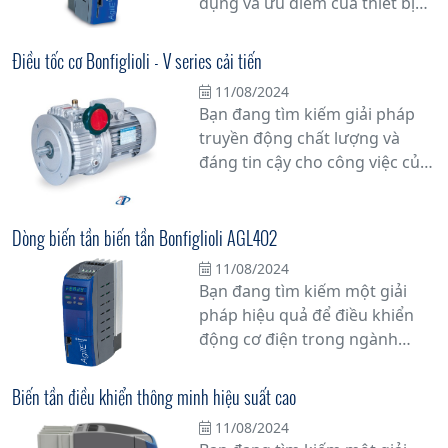
dụng và ưu điểm của thiết bị
này? Trong bài viết này, chúng
tôi sẽ cung cấp cho bạn những
Điều tốc cơ Bonfiglioli - V series cải tiến
thông tin cần biết về biến tần
11/08/2024
để bạn có cái nhìn tổng quan
Bạn đang tìm kiếm giải pháp
và chi tiết nhất.
truyền động chất lượng và
đáng tin cậy cho công việc của
mình? Hãy khám phá bộ điều
tốc cơ khí Bonfiglioli - V Series,
một sự cải tiến đột phá trong
Dòng biến tần biến tần Bonfiglioli AGL402
ngành công nghiệp truyền
11/08/2024
động cơ khí.
Bạn đang tìm kiếm một giải
pháp hiệu quả để điều khiển
động cơ điện trong ngành
công nghiệp? Hãy khám phá
dòng biến tần Bonfiglioli
Biến tần điều khiển thông minh hiệu suất cao
AGL402 - sự kết hợp hoàn hảo
11/08/2024
giữa công nghệ tiên tiến và độ