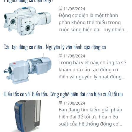
chắn và đa dạng các tính năng,
11/08/2024
động cơ này đem lại nhiều ưu
Động cơ điện là một thành
điểm vượt trội, từ khả năng
phần không thể thiếu trong
chịu tải nặng đến tuổi thọ cao
cuộc sống hiện đại. Tuy nhiên,
và linh hoạt về tốc độ.
bạn có biết tại sao nó lại quan
trọng đến vậy không? Bài viết
Cấu tạo động cơ điện - Nguyên lý vận hành của động cơ
này sẽ đi sâu vào ý nghĩa động
11/08/2024
cơ điện và vai trò của nó trong
Trong bài viết này, chúng ta sẽ
cuộc sống hàng ngày của
khám phá cấu tạo động cơ
chúng ta.
điện và nguyên lý hoạt động
của nó, một phần quan trọng
không thể thiếu trong nhiều
Điều tốc cơ với Biến tần: Công nghệ hiện đại cho hiệu suất tối ưu
thiết bị điện tử và ứng dụng
11/08/2024
công nghiệp. Tìm hiểu sâu hơn
Bạn đang tìm kiếm giải pháp
về cách mà động cơ điện hoạt
hiện đại để tối ưu hóa hiệu
động và tại sao chúng lại là trái
suất của hệ thống động cơ
tim của hệ thống máy móc và
trong công nghiệp? Hãy khám