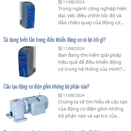
11/08/2024
trong công nghiệp và các ứng
Trong ngành công nghiệp hiện
dụng khác.
đại, việc điều chỉnh tốc độ và
đảo chiều quay của động cơ
không đồng bộ đang trở thành
một yếu tố quan trọng trong
Sử dụng biến tần trong điều khiển động cơ có lợi ích gì?
việc tối ưu hóa hiệu suất và tiết
11/08/2024
kiệm năng lượng. Với sự tiến
Bạn đang tìm kiếm giải pháp
bộ của công nghệ, biến tần đã
hiệu quả để điều khiển động
trở thành một giải pháp hiệu
cơ trong hệ thống của mình?
quả để thực hiện các chức
Biến tần có thể là câu trả lời
năng này.
cho nhu cầu của bạn. Trong bài
Cấu tạo động cơ điện gồm những bộ phận nào?
viết này, chúng tôi sẽ giải thích
11/08/2024
chi tiết về lợi ích và ưu việt của
Chúng ta sẽ tìm hiểu về cấu tạo
việc sử dụng biến tần trong
của động cơ điện gồm những
điều khiển động cơ.
bộ phận nào và vai trò của
chúng trong quá trình hoạt
động của động cơ.