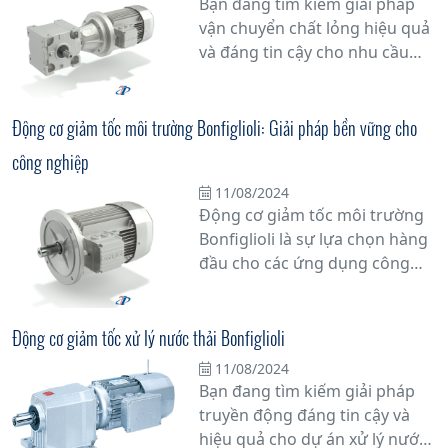
Bạn đang tìm kiếm giải pháp
tối ưu hóa hiệu suất hoạt động
vận chuyển chất lỏng hiệu quả
mà còn tiết kiệm năng lượng
và đáng tin cậy cho nhu cầu
đáng kể.
công nghiệp của mình? Hãy
khám phá Bơm Bonfiglioli - giải
pháp đa dạng và tiên tiến cho
Động cơ giảm tốc môi trường Bonfiglioli: Giải pháp bền vững cho
mọi ứng dụng.
công nghiệp
11/08/2024
Động cơ giảm tốc môi trường
Bonfiglioli là sự lựa chọn hàng
đầu cho các ứng dụng công
nghiệp đòi hỏi sự đáng tin cậy
và hiệu suất cao. Với công
nghệ tiên tiến và chất lượng
Động cơ giảm tốc xử lý nước thải Bonfiglioli
vượt trội, sản phẩm này mang
11/08/2024
lại giải pháp bền vững cho các
Bạn đang tìm kiếm giải pháp
doanh nghiệp trong việc nâng
truyền động đáng tin cậy và
cao hiệu suất sản xuất và giảm
hiệu quả cho dự án xử lý nước