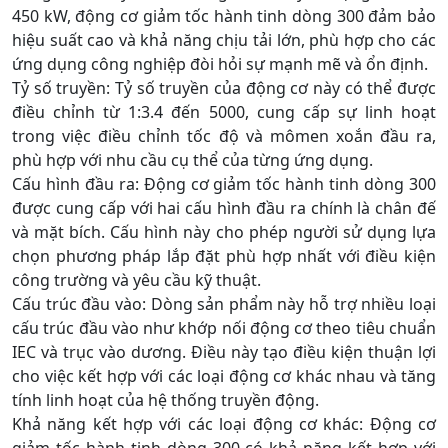
450 kW, động cơ giảm tốc hành tinh dòng 300 đảm bảo
hiệu suất cao và khả năng chịu tải lớn, phù hợp cho các
ứng dụng công nghiệp đòi hỏi sự mạnh mẽ và ổn định.
Tỷ số truyền: Tỷ số truyền của động cơ này có thể được
điều chỉnh từ 1:3.4 đến 5000, cung cấp sự linh hoạt
trong việc điều chỉnh tốc độ và mômen xoắn đầu ra,
phù hợp với nhu cầu cụ thể của từng ứng dụng.
Cấu hình đầu ra: Động cơ giảm tốc hành tinh dòng 300
được cung cấp với hai cấu hình đầu ra chính là chân đế
và mặt bích. Cấu hình này cho phép người sử dụng lựa
chọn phương pháp lắp đặt phù hợp nhất với điều kiện
công trường và yêu cầu kỹ thuật.
Cấu trúc đầu vào: Dòng sản phẩm này hỗ trợ nhiều loại
cấu trúc đầu vào như khớp nối động cơ theo tiêu chuẩn
IEC và trục vào dương. Điều này tạo điều kiện thuận lợi
cho việc kết hợp với các loại động cơ khác nhau và tăng
tính linh hoạt của hệ thống truyền động.
Khả năng kết hợp với các loại động cơ khác: Động cơ
giảm tốc hành tinh dòng 300 có khả năng kết hợp với