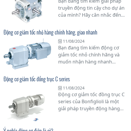
Bạn đang tìm kiếm giải pháp
truyền động tin cậy cho dự án
của mình? Hãy cân nhắc đến
hộp số động cơ Bonfiglioli -
Motor Bonfiglioli, một lựa chọn
Động cơ giảm tốc nhỏ hàng chính hãng, giao nhanh
hàng đầu cho các ứng dụng
11/08/2024
công nghiệp. Với hơn nửa thế
Bạn đang tìm kiếm động cơ
kỷ kinh nghiệm trong ngành,
giảm tốc nhỏ chính hãng và
Bonfiglioli đã khẳng định vị thế
muốn nhận hàng nhanh
của mình là một trong những
chóng? Hãy đến với chúng tôi!
nhà sản xuất hàng đầu thế giới
Chúng tôi cung cấp động cơ
về truyền động
Động cơ giảm tốc đồng trục C series
giảm tốc nhỏ từ các thương
11/08/2024
hiệu uy tín, cam kết chất lượng
Động cơ giảm tốc đồng trục C
hàng chính hãng.
series của Bonfiglioli là một
giải pháp truyền động hàng
đầu cho các ứng dụng công
nghiệp đòi hỏi tính ổn định và
hiệu suất cao. Với thiết kế chắc
Ý nghĩa động cơ điện là gì?