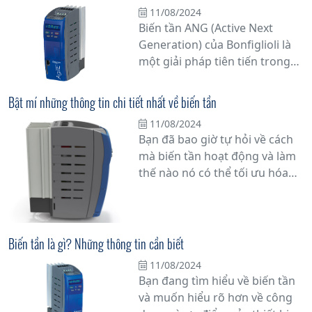
11/08/2024
không? Hãy cùng chúng tôi
Biến tần ANG (Active Next
khám phá chi tiết hơn về vấn
Generation) của Bonfiglioli là
đề này.
một giải pháp tiên tiến trong
lĩnh vực điều khiển động cơ và
servo, được thiết kế để cung
Bật mí những thông tin chi tiết nhất về biến tần
cấp hiệu suất cao và linh hoạt
11/08/2024
trong các ứng dụng công
Bạn đã bao giờ tự hỏi về cách
nghiệp đa dạng. Với nhiều tính
mà biến tần hoạt động và làm
năng tiên tiến và khả năng tùy
thế nào nó có thể tối ưu hóa
chỉnh linh hoạt, biến tần ANG
hiệu suất hoạt động của hệ
là một lựa chọn lý tưởng cho
thống công nghiệp? Trong bài
các nhà sản xuất máy móc đòi
viết này, chúng tôi sẽ cung cấp
hỏi sự tin cậy và hiệu suất.
cho bạn những thông tin chi
Biến tần là gì? Những thông tin cần biết
tiết nhất về biến tần, thiết bị
11/08/2024
quan trọng giúp tăng cường
Bạn đang tìm hiểu về biến tần
năng suất sản xuất và tiết kiệm
và muốn hiểu rõ hơn về công
năng lượng.