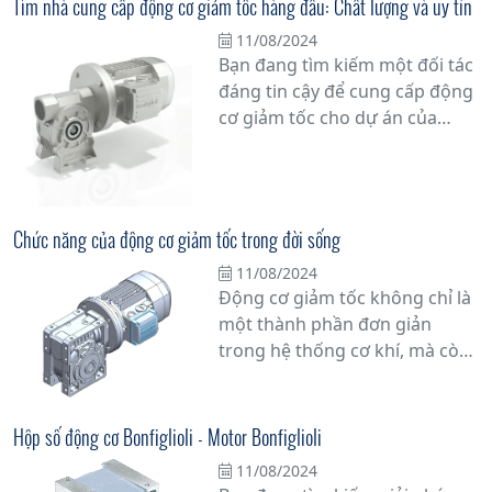
Tìm nhà cung cấp động cơ giảm tốc hàng đầu: Chất lượng và uy tín
11/08/2024
Bạn đang tìm kiếm một đối tác
đáng tin cậy để cung cấp động
cơ giảm tốc cho dự án của
mình? Hãy đặt niềm tin vào
những chuyên gia hàng đầu
trong ngành. Với sự cam kết về
chất lượng và uy tín, nhà cung
Chức năng của động cơ giảm tốc trong đời sống
cấp động cơ giảm tốc hàng
11/08/2024
đầu sẽ đồng hành cùng bạn
Động cơ giảm tốc không chỉ là
trong mọi công việc.
một thành phần đơn giản
trong hệ thống cơ khí, mà còn
đóng vai trò quan trọng trong
việc tối ưu hóa hiệu suất vận
hành của nhiều thiết bị và máy
Hộp số động cơ Bonfiglioli - Motor Bonfiglioli
móc trong thực tế.
11/08/2024