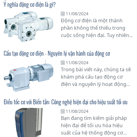
series từ Tân Đạt Thắng chính
Ý nghĩa động cơ điện là gì?
là lựa chọn hàng đầu mà bạn
11/08/2024
không thể bỏ qua.
Động cơ điện là một thành
phần không thể thiếu trong
cuộc sống hiện đại. Tuy nhiên,
bạn có biết tại sao nó lại quan
trọng đến vậy không? Bài viết
Cấu tạo động cơ điện - Nguyên lý vận hành của động cơ
này sẽ đi sâu vào ý nghĩa động
11/08/2024
cơ điện và vai trò của nó trong
Trong bài viết này, chúng ta sẽ
cuộc sống hàng ngày của
khám phá cấu tạo động cơ
chúng ta.
điện và nguyên lý hoạt động
của nó, một phần quan trọng
không thể thiếu trong nhiều
Điều tốc cơ với Biến tần: Công nghệ hiện đại cho hiệu suất tối ưu
thiết bị điện tử và ứng dụng
11/08/2024
công nghiệp. Tìm hiểu sâu hơn
Bạn đang tìm kiếm giải pháp
về cách mà động cơ điện hoạt
hiện đại để tối ưu hóa hiệu
động và tại sao chúng lại là trái
suất của hệ thống động cơ
tim của hệ thống máy móc và