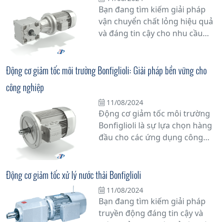
Bạn đang tìm kiếm giải pháp
tối ưu hóa hiệu suất hoạt động
vận chuyển chất lỏng hiệu quả
mà còn tiết kiệm năng lượng
và đáng tin cậy cho nhu cầu
đáng kể.
công nghiệp của mình? Hãy
khám phá Bơm Bonfiglioli - giải
pháp đa dạng và tiên tiến cho
Động cơ giảm tốc môi trường Bonfiglioli: Giải pháp bền vững cho
mọi ứng dụng.
công nghiệp
11/08/2024
Động cơ giảm tốc môi trường
Bonfiglioli là sự lựa chọn hàng
đầu cho các ứng dụng công
nghiệp đòi hỏi sự đáng tin cậy
và hiệu suất cao. Với công
nghệ tiên tiến và chất lượng
Động cơ giảm tốc xử lý nước thải Bonfiglioli
vượt trội, sản phẩm này mang
11/08/2024
lại giải pháp bền vững cho các
Bạn đang tìm kiếm giải pháp
doanh nghiệp trong việc nâng
truyền động đáng tin cậy và
cao hiệu suất sản xuất và giảm