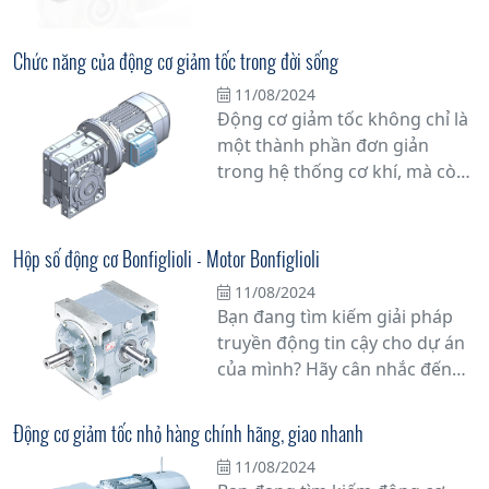
trong ngành. Với sự cam kết về
chất lượng và uy tín, nhà cung
Chức năng của động cơ giảm tốc trong đời sống
cấp động cơ giảm tốc hàng
11/08/2024
đầu sẽ đồng hành cùng bạn
Động cơ giảm tốc không chỉ là
trong mọi công việc.
một thành phần đơn giản
trong hệ thống cơ khí, mà còn
đóng vai trò quan trọng trong
việc tối ưu hóa hiệu suất vận
hành của nhiều thiết bị và máy
Hộp số động cơ Bonfiglioli - Motor Bonfiglioli
móc trong thực tế.
11/08/2024
Bạn đang tìm kiếm giải pháp
truyền động tin cậy cho dự án
của mình? Hãy cân nhắc đến
hộp số động cơ Bonfiglioli -
Motor Bonfiglioli, một lựa chọn
Động cơ giảm tốc nhỏ hàng chính hãng, giao nhanh
hàng đầu cho các ứng dụng
11/08/2024
công nghiệp. Với hơn nửa thế