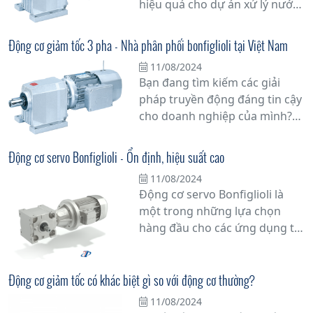
hiệu quả cho dự án xử lý nước
thiểu thời gian dừng máy.
thải của mình? Động cơ giảm
tốc xử lý nước thải Bonfiglioli là
Động cơ giảm tốc 3 pha - Nhà phân phối bonfiglioli tại Việt Nam
lựa chọn hàng đầu mà bạn
11/08/2024
không thể bỏ qua.
Bạn đang tìm kiếm các giải
pháp truyền động đáng tin cậy
cho doanh nghiệp của mình?
Đừng bỏ lỡ cơ hội tuyệt vời với
động cơ giảm tốc 3 pha từ nhà
Động cơ servo Bonfiglioli - Ổn định, hiệu suất cao
phân phối Bonfiglioli tại Việt
11/08/2024
Nam. Với hơn 60 năm kinh
Động cơ servo Bonfiglioli là
nghiệm trong ngành công
một trong những lựa chọn
nghiệp, Bonfiglioli đã khẳng
hàng đầu cho các ứng dụng tự
định vị thế của mình như một
động hóa công nghiệp nhờ vào
trong những nhà sản xuất
tính ổn định và hiệu suất cao
hàng đầu thế giới về các sản
của nó. Với thiết kế không chổi
Động cơ giảm tốc có khác biệt gì so với động cơ thường?
phẩm truyền động.
than tiên tiến, động cơ này
11/08/2024
mang lại độ chính xác và đáng