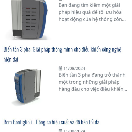
giữa công nghệ tiên tiến và độ
Bạn đang tìm kiếm một giải
tin cậy vững chắc của thương
pháp hiệu quả để tối ưu hóa
hiệu Bonfiglioli.
hoạt động của hệ thống công
nghiệp của mình? Hãy cân
nhắc sử dụng biến tần điều
khiển thông minh hiệu suất
cao từ Bonfiglioli, phân phối
Biến tần 3 pha: Giải pháp thông minh cho điều khiển công nghệ
bởi Tân Đạt Thắng. Đây là một
hiện đại
giải pháp công nghệ tiên tiến,
giúp điều khiển tốc độ và mô-
11/08/2024
Biến tần 3 pha đang trở thành
men của động cơ điện một
một trong những giải pháp
cách chính xác và linh hoạt.
hàng đầu cho việc điều khiển
các hệ thống công nghệ hiện
đại trong công nghiệp. Với khả
năng điều chỉnh tốc độ quay
của động cơ điện 3 pha một
Bơm Bonfiglioli - Động cơ hiệu suất và độ bền tối đa
cách linh hoạt và chính xác,
11/08/2024
biến tần 3 pha không chỉ giúp