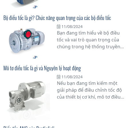
trong công nghiệp? Hãy khám
thiết bị công nghiệp.
phá công nghệ Điều tốc cơ với
Biến tần - một giải pháp tiên
Bộ điều tốc là gì? Chức năng quan trọng của các bộ điều tốc
tiến giúp tăng cường hiệu quả
11/08/2024
vận hành và tiết kiệm năng
Bạn đang tìm hiểu về bộ điều
lượng.
tốc và vai trò quan trọng của
chúng trong hệ thống truyền
động của động cơ? Bài viết này
sẽ cung cấp thông tin chi tiết
về bộ điều tốc là gì và tại sao
Mô tơ điều tốc là gì và Nguyên lý hoạt động
chúng đóng vai trò không thể
11/08/2024
phủ nhận trong việc duy trì
Nếu bạn đang tìm kiếm một
hiệu suất hoạt động của động
giải pháp để điều chỉnh tốc độ
cơ.
của thiết bị cơ khí, mô tơ điều
tốc chắc chắn là một trong
những lựa chọn hàng đầu.
Nhưng bạn có thực sự hiểu rõ
về mô tơ điều tốc là gì và