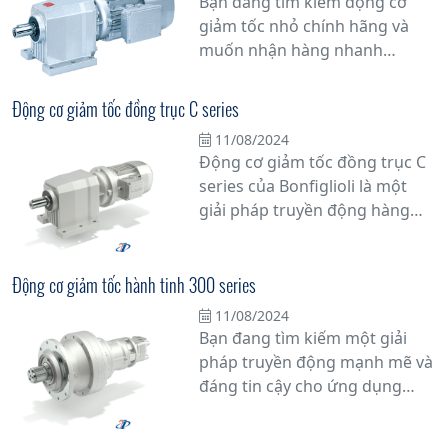
Bạn đang tìm kiếm động cơ
kỷ kinh nghiệm trong ngành,
giảm tốc nhỏ chính hãng và
Bonfiglioli đã khẳng định vị thế
muốn nhận hàng nhanh
của mình là một trong những
chóng? Hãy đến với chúng tôi!
nhà sản xuất hàng đầu thế giới
Chúng tôi cung cấp động cơ
về truyền động
Động cơ giảm tốc đồng trục C series
giảm tốc nhỏ từ các thương
11/08/2024
hiệu uy tín, cam kết chất lượng
Động cơ giảm tốc đồng trục C
hàng chính hãng.
series của Bonfiglioli là một
giải pháp truyền động hàng
đầu cho các ứng dụng công
nghiệp đòi hỏi tính ổn định và
hiệu suất cao. Với thiết kế chắc
Động cơ giảm tốc hành tinh 300 series
chắn và đa dạng các tính năng,
11/08/2024
động cơ này đem lại nhiều ưu
Bạn đang tìm kiếm một giải
điểm vượt trội, từ khả năng
pháp truyền động mạnh mẽ và
chịu tải nặng đến tuổi thọ cao
đáng tin cậy cho ứng dụng
và linh hoạt về tốc độ.
công nghiệp của bạn? Động cơ
giảm tốc hành tinh dòng 300