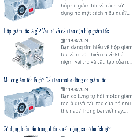
hộp số giảm tốc và cách sử
dụng nó một cách hiệu quả?
Hãy cùng tìm hiểu chi tiết hơn
về vấn đề này.
Hộp giảm tốc là gì? Vai trò và cấu tạo của hộp giảm tốc
11/08/2024
Bạn đang tìm hiểu về hộp giảm
tốc và muốn hiểu rõ về khái
niệm, vai trò và cấu tạo của nó?
Đừng bỏ qua bài viết này!
Trong bài viết này, chúng tôi sẽ
Motor giảm tốc là gì? Cấu tạo motor động cơ giảm tốc
cung cấp thông tin đầy đủ và
11/08/2024
chi tiết về hộp giảm tốc để giúp
Bạn có từng tự hỏi motor giảm
bạn hiểu rõ hơn về nó.
tốc là gì và cấu tạo của nó như
thế nào? Trong bài viết này,
chúng tôi sẽ giải đáp mọi thắc
mắc của bạn về motor giảm
Sử dụng biến tần trong điều khiển động cơ có lợi ích gì?
tốc, một thiết bị quan trọng