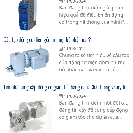
11/08/2024
trong công nghiệp và các ứng
Bạn đang tìm kiếm giải pháp
dụng khác.
hiệu quả để điều khiển động
cơ trong hệ thống của mình?
Biến tần có thể là câu trả lời
cho nhu cầu của bạn. Trong bài
Cấu tạo động cơ điện gồm những bộ phận nào?
viết này, chúng tôi sẽ giải thích
11/08/2024
chi tiết về lợi ích và ưu việt của
Chúng ta sẽ tìm hiểu về cấu tạo
việc sử dụng biến tần trong
của động cơ điện gồm những
điều khiển động cơ.
bộ phận nào và vai trò của
chúng trong quá trình hoạt
động của động cơ.
Tìm nhà cung cấp động cơ giảm tốc hàng đầu: Chất lượng và uy tín
11/08/2024
Bạn đang tìm kiếm một đối tác
đáng tin cậy để cung cấp động
cơ giảm tốc cho dự án của
mình? Hãy đặt niềm tin vào
những chuyên gia hàng đầu