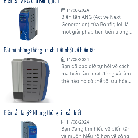
Biến tần ANG của Bonfiglioli
nguyên lý hoạt động của nó
11/08/2024
không? Hãy cùng chúng tôi
Biến tần ANG (Active Next
khám phá chi tiết hơn về vấn
Generation) của Bonfiglioli là
đề này.
một giải pháp tiên tiến trong
lĩnh vực điều khiển động cơ và
servo, được thiết kế để cung
Bật mí những thông tin chi tiết nhất về biến tần
cấp hiệu suất cao và linh hoạt
11/08/2024
trong các ứng dụng công
Bạn đã bao giờ tự hỏi về cách
nghiệp đa dạng. Với nhiều tính
mà biến tần hoạt động và làm
năng tiên tiến và khả năng tùy
thế nào nó có thể tối ưu hóa
chỉnh linh hoạt, biến tần ANG
hiệu suất hoạt động của hệ
là một lựa chọn lý tưởng cho
thống công nghiệp? Trong bài
các nhà sản xuất máy móc đòi
viết này, chúng tôi sẽ cung cấp
hỏi sự tin cậy và hiệu suất.
cho bạn những thông tin chi
Biến tần là gì? Những thông tin cần biết
tiết nhất về biến tần, thiết bị
11/08/2024
quan trọng giúp tăng cường
Bạn đang tìm hiểu về biến tần
năng suất sản xuất và tiết kiệm
và muốn hiểu rõ hơn về công