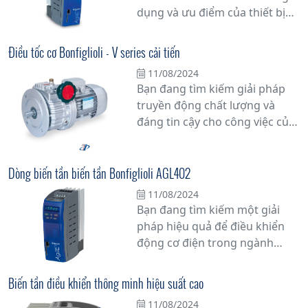
năng lượng.
dụng và ưu điểm của thiết bị
này? Trong bài viết này, chúng
tôi sẽ cung cấp cho bạn những
Điều tốc cơ Bonfiglioli - V series cải tiến
thông tin cần biết về biến tần
11/08/2024
để bạn có cái nhìn tổng quan
Bạn đang tìm kiếm giải pháp
và chi tiết nhất.
truyền động chất lượng và
đáng tin cậy cho công việc của
mình? Hãy khám phá bộ điều
tốc cơ khí Bonfiglioli - V Series,
một sự cải tiến đột phá trong
Dòng biến tần biến tần Bonfiglioli AGL402
ngành công nghiệp truyền
11/08/2024
động cơ khí.
Bạn đang tìm kiếm một giải
pháp hiệu quả để điều khiển
động cơ điện trong ngành
công nghiệp? Hãy khám phá
dòng biến tần Bonfiglioli
Biến tần điều khiển thông minh hiệu suất cao
AGL402 - sự kết hợp hoàn hảo
11/08/2024