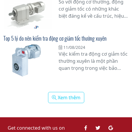
So với động cơ thường, động
tin cậy trong môi trường làm
cơ giảm tốc có những khác
việc khắc nghiệt.
biệt đáng kể về cấu trúc, hiệu
suất và ứng dụng. Xem ngay!
Top 5 lý do nên kiểm tra động cơ giảm tốc thường xuyên
11/08/2024
Việc kiểm tra động cơ giảm tốc
thường xuyên là một phần
quan trọng trong việc bảo
dưỡng và duy trì hiệu suất
hoạt động của hệ thống máy
móc. Top 5 lý do nên kiểm tra
động cơ giảm tốc thường
Xem thêm
xuyên.
Get connected with us on