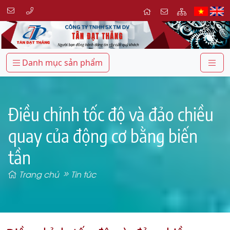
Danh mục sản phẩm
Điều chỉnh tốc độ và đảo chiều
quay của động cơ bằng biến
tần
Trang chủ
Tin tức