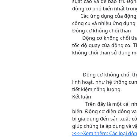
suất cao và dễ bảo trì. Độ
động cơ phổ biến nhất tron
Các ứng dụng của động cơ 
công cụ và nhiều ứng dụng 
Động cơ không chổi than
Động cơ không chổi than l
tốc độ quay của động cơ. T
không chổi than sử dụng mạc
Động cơ không chổi than 
linh hoạt, như hệ thống cu
tiết kiệm năng lượng.
Kết luận
Trên đây là một cái nhìn 
biến. Động cơ điện đóng vai
bị gia dụng đến sản xuất cô
giúp chúng ta áp dụng và v
>>>>Xem thêm: Các loại độn