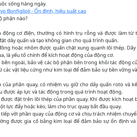
cuộc sống hàng ngày.
 Bonfiglioli - Ổn định, hiệu suất cao
ộ phận nào?
a động cơ điện, thường có hình trụ rỗng và được làm từ 
đặt dây quấn và tạo không gian cho quá trình quấn.
 đồng hoặc nhôm được quấn chặt xung quanh lõi thép. Dây 
ua, là yếu tố chính để kích hoạt động của động cơ.
 bên ngoài, bảo vệ các bộ phận bên trong khỏi tác động c
 các vật liệu cứng như kim loại để đảm bảo sự bền vững và
m của phần quay, có nhiệm vụ giữ cho dây quấn roto và kết 
u được áp lực và tác động trong quá trình hoạt động.
được đặt trên lõi thép của phần quay. Khi được kích hoạt 
một lực đẩy hoặc kéo, làm cho trục quay bắt đầu quay.
ối tiếp với phần quay của động cơ và chịu trách nhiệm chuy
hường được gia cố bằng kim loại để đảm bảo sự ổn định và