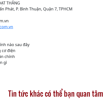
ĐẠT THẮNG
Tấn Phát, P. Bình Thuận, Quận 7, TPHCM
om.vn
com.vn
ính nào sau đây
 cơ điện
ận chính
n gì
Tin tức khác có thể bạn quan tâm