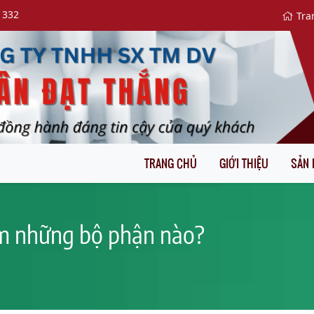
 332
Tra
TRANG CHỦ
GIỚI THIỆU
SẢN
ồm những bộ phận nào?