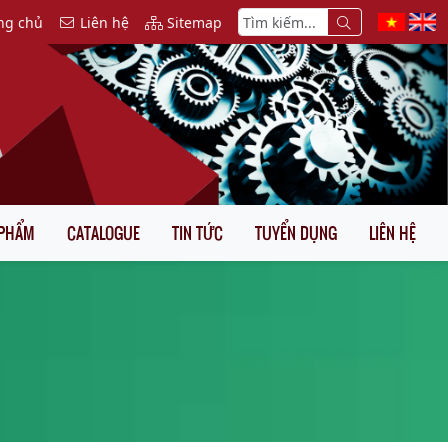
ng chủ
Liên hệ
Sitemap
 PHẨM
CATALOGUE
TIN TỨC
TUYỂN DỤNG
LIÊN HỆ