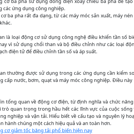
ng cơ ba pha sử dụng dòng điện xoay chiều ba pha để tạo 
g các ứng dụng công nghiệp.
ba pha rất đa dạng, từ các máy móc sản xuất, máy nén 
khác.
à loại động cơ sử dụng công nghệ điều khiển tần số biến
hay vì sử dụng chổi than và bộ điều chỉnh như các loại độ
h điện tử để điều chỉnh tần số và áp suất.
thường được sử dụng trong các ứng dụng cần kiểm soát
ng cấp nước, bơm, quạt và máy móc công nghiệp. Điều này g
tổng quan về động cơ điện, từ định nghĩa và chức năng đ
 trò quan trọng trong hầu hết các lĩnh vực của cuộc sống 
ng nghiệp và vận tải. Hiểu biết về cấu tạo và nguyên lý h
ận hành chúng một cách hiệu quả và an toàn hơn.
g cơ giảm tốc băng tải phổ biến hiện nay