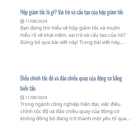
Hộp giảm tốc là gì? Vai trò và cấu tạo của hộp giảm tốc
11/08/2024
Bạn đang tìm hiểu về hộp giảm tốc và muốn
hiểu rõ về khái niệm, vai trò và cấu tạo của nó?
Đừng bỏ qua bài viết này! Trong bài viết này,
chúng tôi sẽ cung cấp thông tin đầy đủ và chi
tiết về hộp giảm tốc để giúp bạn hiểu rõ hơn về
nó.
Điều chỉnh tốc độ và đảo chiều quay của động cơ bằng
biến tần
11/08/2024
Trong ngành công nghiệp hiện đại, việc điều
chỉnh tốc độ và đảo chiều quay của động cơ
không đồng bộ đang trở thành một yếu tố quan
trọng trong việc tối ưu hóa hiệu suất và tiết
kiệm năng lượng. Với sự tiến bộ của công nghệ,