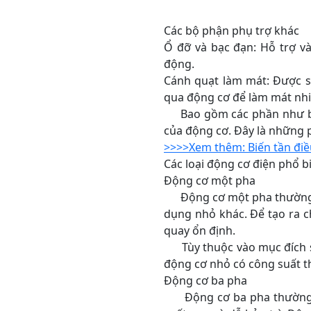
Các bộ phận phụ trợ khác
Ổ đỡ và bạc đạn: Hỗ trợ v
động.
Cánh quạt làm mát: Được s
qua động cơ để làm mát nhi
Bao gồm các phần như bu lô
của động cơ. Đây là những 
>>>>Xem thêm: Biến tần điề
Các loại động cơ điện phổ b
Động cơ một pha
Động cơ một pha thường đượ
dụng nhỏ khác. Để tạo ra c
quay ổn định.
Tùy thuộc vào mục đích sử 
động cơ nhỏ có công suất t
Động cơ ba pha
Động cơ ba pha thường đư