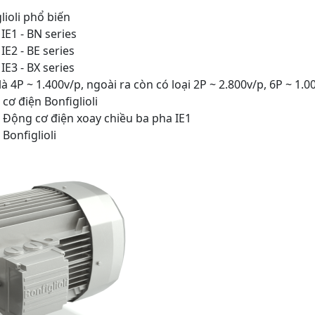
lioli phổ biến
IE1 - BN series
E2 - BE series
E3 - BX series
P ~ 1.400v/p, ngoài ra còn có loại 2P ~ 2.800v/p, 6P ~ 1.00
cơ điện Bonfiglioli
- Động cơ điện xoay chiều ba pha IE1
onfiglioli