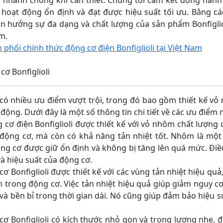
a nhanh chóng khi cần thiết. Chúng tôi cam kết đồng hà
hoạt động ổn định và đạt được hiệu suất tối ưu. Bằng c
ận hưởng sự đa dạng và chất lượng của sản phẩm Bonfigli
m.
phối chính thức động cơ điện Bonfiglioli tại Việt Nam
cơ Bonfiglioli
ó nhiều ưu điểm vượt trội, trong đó bao gồm thiết kế vỏ
động. Dưới đây là một số thông tin chi tiết về các ưu điểm 
ơ điện Bonfiglioli được thiết kế với vỏ nhôm chất lượng
động cơ, mà còn có khả năng tản nhiệt tốt. Nhôm là một c
ng cơ được giữ ổn định và không bị tăng lên quá mức. Đi
và hiệu suất của động cơ.
 Bonfiglioli được thiết kế với các vùng tản nhiệt hiệu qu
 trong động cơ. Việc tản nhiệt hiệu quả giúp giảm nguy c
à bền bỉ trong thời gian dài. Nó cũng giúp đảm bảo hiệu s
Bonfiglioli có kích thước nhỏ gọn và trọng lượng nhẹ, đ