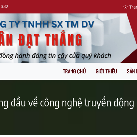
 332
Tra
TRANG CHỦ
GIỚI THIỆU
SẢN
hàng đầu về công nghệ truyền động