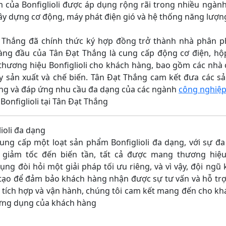
m của Bonfiglioli được áp dụng rộng rãi trong nhiều ngà
xây dựng cơ động, máy phát điện gió và hệ thống năng lượng
ắng đã chính thức ký hợp đồng trở thành nhà phân ph
 hàng đầu của Tân Đạt Thắng là cung cấp động cơ điện, h
thương hiệu Bonfiglioli cho khách hàng, bao gồm các nhà 
y sản xuất và chế biến. Tân Đạt Thắng cam kết đưa các s
hàng và đáp ứng nhu cầu đa dạng của các ngành
công nghiệ
Bonfiglioli tại Tân Đạt Thắng
ioli đa dạng
 cấp một loạt sản phẩm Bonfiglioli đa dạng, với sự đa
giảm tốc đến biến tần, tất cả được mang thương hiệu B
ng đòi hỏi một giải pháp tối ưu riêng, và vì vậy, đội ngũ 
tạo để đảm bảo khách hàng nhận được sự tư vấn và hỗ trợ t
tích hợp và vận hành, chúng tôi cam kết mang đến cho khá
 ứng dụng của khách hàng