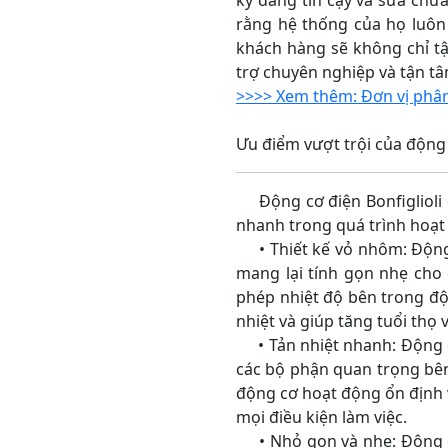
kỳ đáng tin cậy và sửa chữ
rằng hệ thống của họ luôn 
khách hàng sẽ không chỉ t
trợ chuyên nghiệp và tận tâ
>>>> Xem thêm: Đơn vị phân 
Ưu điểm vượt trội của động 
Động cơ điện Bonfiglioli c
nhanh trong quá trình hoạt 
• Thiết kế vỏ nhôm: Động c
mang lại tính gọn nhẹ cho 
phép nhiệt độ bên trong độ
nhiệt và giúp tăng tuổi thọ 
• Tản nhiệt nhanh: Động cơ
các bộ phận quan trọng bên
động cơ hoạt động ổn định v
mọi điều kiện làm việc.
• Nhỏ gọn và nhẹ: Động cơ 