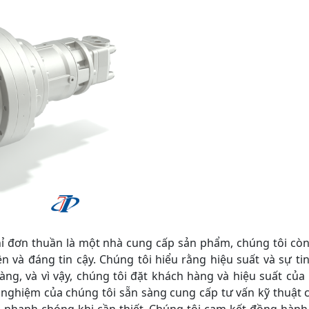
đơn thuần là một nhà cung cấp sản phẩm, chúng tôi cò
n và đáng tin cậy. Chúng tôi hiểu rằng hiệu suất và sự ti
àng, và vì vậy, chúng tôi đặt khách hàng và hiệu suất của
h nghiệm của chúng tôi sẵn sàng cung cấp tư vấn kỹ thuật